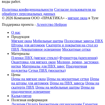
виды работ.
Политика конфиденциальности
Согласие пользователя на
обработку персональных данных
©
2026
Компания ООО «ПРАКТИКА» -
мягкие окна
в Туле
Поддержка проекта -
Агентство Нейрон
О нас
Продукция
Мягкие окна
Мобильные шатры
Полосовые завесы ПВХ
Шторы для автомоек
Скатерти и покрытия на стол из
ПВХ
Декоративное освещение
Москитные сетки
Материалы
Пленки ПВХ (мягкое стекло)
Фурнитура (крепления)
Окантовка для мягких окон
Молнии, ремни, застежки,
нитки
Материалы для ПВХ завес
Праздничная
подсветка
Сетки ПВХ (москитка)
Цены
Цены на мягкие окна
Цены на москитные сетки
Цены
на шторы для автомоек
Цены на ПВХ завесы
Цены на
скатерти ПВХ
Цены на мобильные шатры
Цены на
праздничное освещение
Калькулятор
Полезная информация
Дилерам
Оплата
Бюджетным организациям
Гарантия