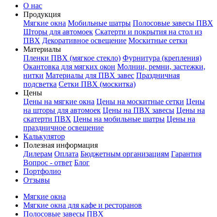
О нас
Продукция
Мягкие окна
Мобильные шатры
Полосовые завесы ПВХ
Шторы для автомоек
Скатерти и покрытия на стол из
ПВХ
Декоративное освещение
Москитные сетки
Материалы
Пленки ПВХ (мягкое стекло)
Фурнитура (крепления)
Окантовка для мягких окон
Молнии, ремни, застежки,
нитки
Материалы для ПВХ завес
Праздничная
подсветка
Сетки ПВХ (москитка)
Цены
Цены на мягкие окна
Цены на москитные сетки
Цены
на шторы для автомоек
Цены на ПВХ завесы
Цены на
скатерти ПВХ
Цены на мобильные шатры
Цены на
праздничное освещение
Калькулятор
Полезная информация
Дилерам
Оплата
Бюджетным организациям
Гарантия
Вопрос - ответ
Блог
Портфолио
Отзывы
Мягкие окна
Мягкие окна для кафе и ресторанов
Полосовые завесы ПВХ