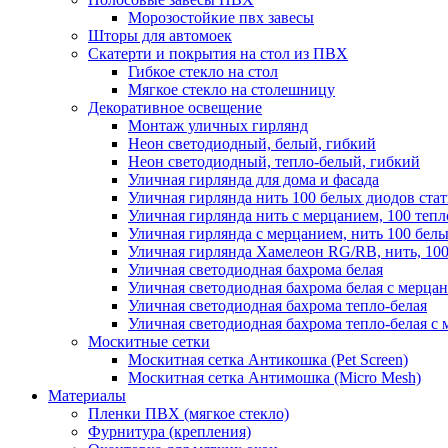
Морозостойкие пвх завесы
Шторы для автомоек
Скатерти и покрытия на стол из ПВХ
Гибкое стекло на стол
Мягкое стекло на столешницу
Декоративное освещение
Монтаж уличных гирлянд
Неон светодиодный, белый, гибкий
Неон светодиодный, тепло-белый, гибкий
Уличная гирлянда для дома и фасада
Уличная гирлянда нить 100 белых диодов ста
Уличная гирлянда нить с мерцанием, 100 теп
Уличная гирлянда с мерцанием, нить 100 бел
Уличная гирлянда Хамелеон RG/RB, нить, 100
Уличная светодиодная бахрома белая
Уличная светодиодная бахрома белая с мерца
Уличная светодиодная бахрома тепло-белая
Уличная светодиодная бахрома тепло-белая с 
Москитные сетки
Москитная сетка Антикошка (Pet Screen)
Москитная сетка Антимошка (Micro Mesh)
Материалы
Пленки ПВХ (мягкое стекло)
Фурнитура (крепления)