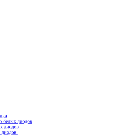
тика
ло-белых диодов
ых диодов
 диодов.