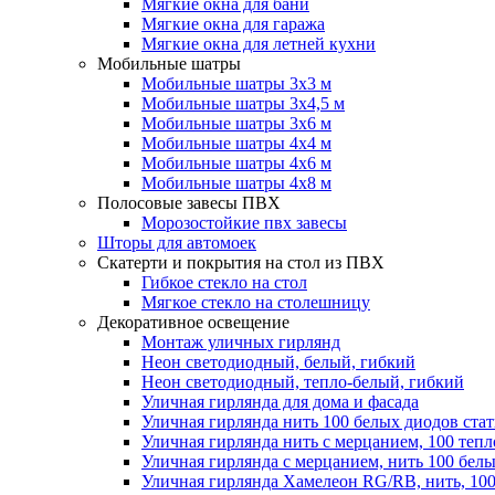
Мягкие окна для бани
Мягкие окна для гаража
Мягкие окна для летней кухни
Мобильные шатры
Мобильные шатры 3х3 м
Мобильные шатры 3х4,5 м
Мобильные шатры 3х6 м
Мобильные шатры 4х4 м
Мобильные шатры 4х6 м
Мобильные шатры 4х8 м
Полосовые завесы ПВХ
Морозостойкие пвх завесы
Шторы для автомоек
Скатерти и покрытия на стол из ПВХ
Гибкое стекло на стол
Мягкое стекло на столешницу
Декоративное освещение
Монтаж уличных гирлянд
Неон светодиодный, белый, гибкий
Неон светодиодный, тепло-белый, гибкий
Уличная гирлянда для дома и фасада
Уличная гирлянда нить 100 белых диодов ста
Уличная гирлянда нить с мерцанием, 100 теп
Уличная гирлянда с мерцанием, нить 100 бел
Уличная гирлянда Хамелеон RG/RB, нить, 100