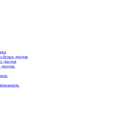
тика
ло-белых диодов
ых диодов
 диодов.
нием.
мерцанием.