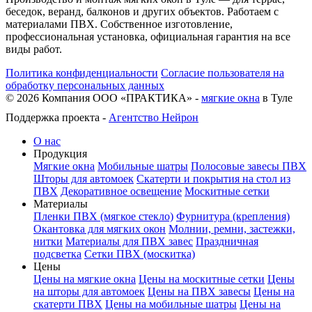
беседок, веранд, балконов и других объектов. Работаем с
материалами ПВХ. Собственное изготовление,
профессиональная установка, официальная гарантия на все
виды работ.
Политика конфиденциальности
Согласие пользователя на
обработку персональных данных
©
2026
Компания ООО «ПРАКТИКА» -
мягкие окна
в Туле
Поддержка проекта -
Агентство Нейрон
О нас
Продукция
Мягкие окна
Мобильные шатры
Полосовые завесы ПВХ
Шторы для автомоек
Скатерти и покрытия на стол из
ПВХ
Декоративное освещение
Москитные сетки
Материалы
Пленки ПВХ (мягкое стекло)
Фурнитура (крепления)
Окантовка для мягких окон
Молнии, ремни, застежки,
нитки
Материалы для ПВХ завес
Праздничная
подсветка
Сетки ПВХ (москитка)
Цены
Цены на мягкие окна
Цены на москитные сетки
Цены
на шторы для автомоек
Цены на ПВХ завесы
Цены на
скатерти ПВХ
Цены на мобильные шатры
Цены на