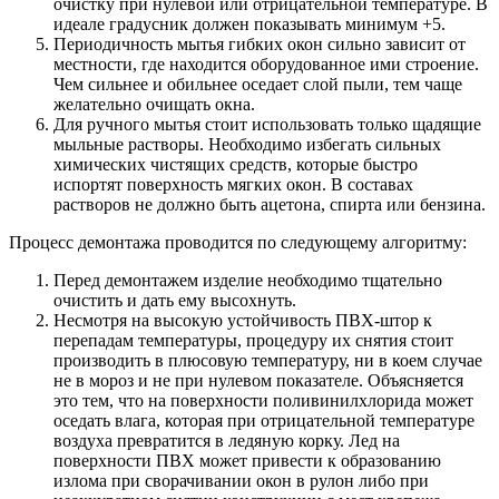
очистку при нулевой или отрицательной температуре. В
идеале градусник должен показывать минимум +5.
Периодичность мытья гибких окон сильно зависит от
местности, где находится оборудованное ими строение.
Чем сильнее и обильнее оседает слой пыли, тем чаще
желательно очищать окна.
Для ручного мытья стоит использовать только щадящие
мыльные растворы. Необходимо избегать сильных
химических чистящих средств, которые быстро
испортят поверхность мягких окон. В составах
растворов не должно быть ацетона, спирта или бензина.
Процесс демонтажа проводится по следующему алгоритму:
Перед демонтажем изделие необходимо тщательно
очистить и дать ему высохнуть.
Несмотря на высокую устойчивость ПВХ-штор к
перепадам температуры, процедуру их снятия стоит
производить в плюсовую температуру, ни в коем случае
не в мороз и не при нулевом показателе. Объясняется
это тем, что на поверхности поливинилхлорида может
оседать влага, которая при отрицательной температуре
воздуха превратится в ледяную корку. Лед на
поверхности ПВХ может привести к образованию
излома при сворачивании окон в рулон либо при