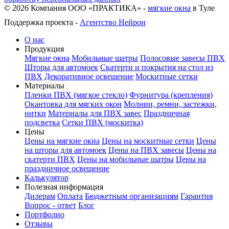
©
2026
Компания ООО «ПРАКТИКА» -
мягкие окна
в Туле
Поддержка проекта -
Агентство Нейрон
О нас
Продукция
Мягкие окна
Мобильные шатры
Полосовые завесы ПВХ
Шторы для автомоек
Скатерти и покрытия на стол из
ПВХ
Декоративное освещение
Москитные сетки
Материалы
Пленки ПВХ (мягкое стекло)
Фурнитура (крепления)
Окантовка для мягких окон
Молнии, ремни, застежки,
нитки
Материалы для ПВХ завес
Праздничная
подсветка
Сетки ПВХ (москитка)
Цены
Цены на мягкие окна
Цены на москитные сетки
Цены
на шторы для автомоек
Цены на ПВХ завесы
Цены на
скатерти ПВХ
Цены на мобильные шатры
Цены на
праздничное освещение
Калькулятор
Полезная информация
Дилерам
Оплата
Бюджетным организациям
Гарантия
Вопрос - ответ
Блог
Портфолио
Отзывы