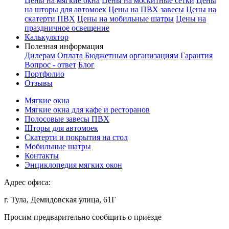
Цены на мягкие окна
Цены на москитные сетки
Цены
на шторы для автомоек
Цены на ПВХ завесы
Цены на
скатерти ПВХ
Цены на мобильные шатры
Цены на
праздничное освещение
Калькулятор
Полезная информация
Дилерам
Оплата
Бюджетным организациям
Гарантия
Вопрос - ответ
Блог
Портфолио
Отзывы
Мягкие окна
Мягкие окна для кафе и ресторанов
Полосовые завесы ПВХ
Шторы для автомоек
Скатерти и покрытия на стол
Мобильные шатры
Контакты
Энциклопедия мягких окон
Адрес офиса:
г. Тула, Демидовская улица, 61Г
Просим предварительно сообщить о приезде