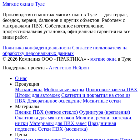
Мягкие окна в Туле
Производство и монтаж мягких окон в Туле — для террас,
беседок, веранд, балконов и других объектов. Работаем с
материалами ПВХ. Собственное изготовление,
профессиональная установка, официальная гарантия на все
виды работ.
Политика конфиденциальности
Согласие пользователя на
обработку персональных данных
©
2026
Компания ООО «ПРАКТИКА» -
мягкие окна
в Туле
Поддержка проекта -
Агентство Нейрон
О нас
Продукция
Мягкие окна
Мобильные шатры
Полосовые завесы ПВХ
Шторы для автомоек
Скатерти и покрытия на стол из
ПВХ
Декоративное освещение
Москитные сетки
Материалы
Пленки ПВХ (мягкое стекло)
Фурнитура (крепления)
Окантовка для мягких окон
Молнии, ремни, застежки,
нитки
Материалы для ПВХ завес
Праздничная
подсветка
Сетки ПВХ (москитка)
Цены