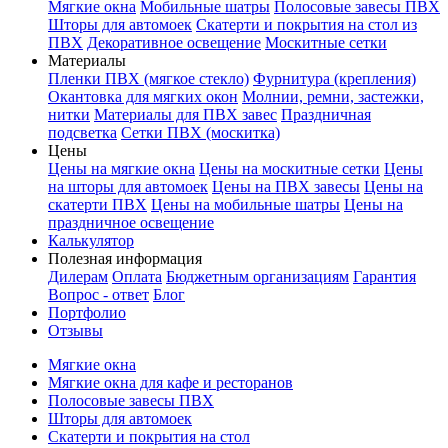
Мягкие окна
Мобильные шатры
Полосовые завесы ПВХ
Шторы для автомоек
Скатерти и покрытия на стол из
ПВХ
Декоративное освещение
Москитные сетки
Материалы
Пленки ПВХ (мягкое стекло)
Фурнитура (крепления)
Окантовка для мягких окон
Молнии, ремни, застежки,
нитки
Материалы для ПВХ завес
Праздничная
подсветка
Сетки ПВХ (москитка)
Цены
Цены на мягкие окна
Цены на москитные сетки
Цены
на шторы для автомоек
Цены на ПВХ завесы
Цены на
скатерти ПВХ
Цены на мобильные шатры
Цены на
праздничное освещение
Калькулятор
Полезная информация
Дилерам
Оплата
Бюджетным организациям
Гарантия
Вопрос - ответ
Блог
Портфолио
Отзывы
Мягкие окна
Мягкие окна для кафе и ресторанов
Полосовые завесы ПВХ
Шторы для автомоек
Скатерти и покрытия на стол