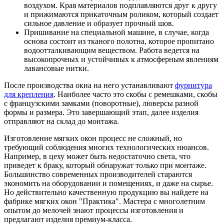
воздухом. Края материалов подплавляются друг к другу
и прижимаются прикаточным роликом, который создает
сильное давление и образует прочный шов.
Пришивание на специальной машине, в случае, когда
основа состоит из тканого полотна, которое пропитано
водоотталкивающим веществом. Работа ведется на
высокопрочных и устойчивых к атмосферным явлениям
лавансовые нитки.
После производства окна на него устанавливают
фурнитура
для крепления
. Наиболее часто это скобы с ремешками, скобы
с французскими замками (поворотные), люверсы разной
формы и размера. Это завершающий этап, далее изделия
отправляют на склад до монтажа.
Изготовление мягких окон процесс не сложный, но
требующий соблюдения многих технологических нюансов.
Например, в цеху может быть недостаточно света, что
приведет к браку, который обнаружат только при монтаже.
Большинство современных производителей стараются
экономить на оборудовании и помещениях, и даже на сырье.
Но действительно качественную продукцию вы найдете на
фабрике мягких окон "Практика". Мастера с многолетним
опытом до мелочей знают процессы изготовления и
предлагают изделия премиум-класса.