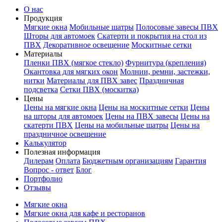
О нас
Продукция
Мягкие окна
Мобильные шатры
Полосовые завесы ПВХ
Шторы для автомоек
Скатерти и покрытия на стол из
ПВХ
Декоративное освещение
Москитные сетки
Материалы
Пленки ПВХ (мягкое стекло)
Фурнитура (крепления)
Окантовка для мягких окон
Молнии, ремни, застежки,
нитки
Материалы для ПВХ завес
Праздничная
подсветка
Сетки ПВХ (москитка)
Цены
Цены на мягкие окна
Цены на москитные сетки
Цены
на шторы для автомоек
Цены на ПВХ завесы
Цены на
скатерти ПВХ
Цены на мобильные шатры
Цены на
праздничное освещение
Калькулятор
Полезная информация
Дилерам
Оплата
Бюджетным организациям
Гарантия
Вопрос - ответ
Блог
Портфолио
Отзывы
Мягкие окна
Мягкие окна для кафе и ресторанов