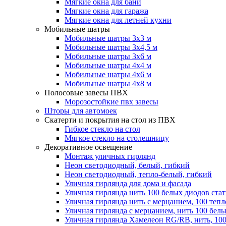
Мягкие окна для бани
Мягкие окна для гаража
Мягкие окна для летней кухни
Мобильные шатры
Мобильные шатры 3х3 м
Мобильные шатры 3х4,5 м
Мобильные шатры 3х6 м
Мобильные шатры 4х4 м
Мобильные шатры 4х6 м
Мобильные шатры 4х8 м
Полосовые завесы ПВХ
Морозостойкие пвх завесы
Шторы для автомоек
Скатерти и покрытия на стол из ПВХ
Гибкое стекло на стол
Мягкое стекло на столешницу
Декоративное освещение
Монтаж уличных гирлянд
Неон светодиодный, белый, гибкий
Неон светодиодный, тепло-белый, гибкий
Уличная гирлянда для дома и фасада
Уличная гирлянда нить 100 белых диодов ста
Уличная гирлянда нить с мерцанием, 100 теп
Уличная гирлянда с мерцанием, нить 100 бел
Уличная гирлянда Хамелеон RG/RB, нить, 100