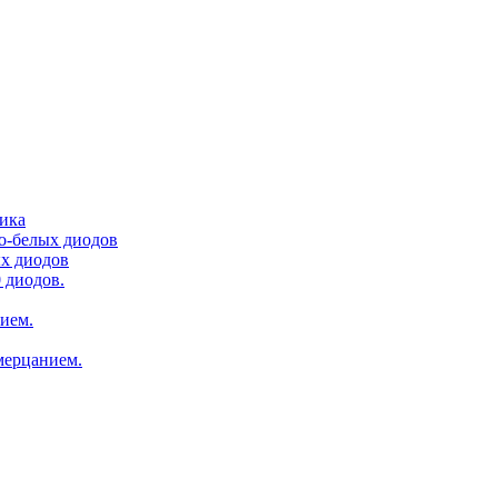
тика
ло-белых диодов
ых диодов
 диодов.
нием.
мерцанием.