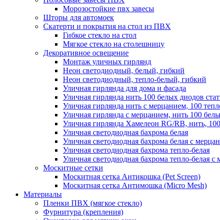
Морозостойкие пвх завесы
Шторы для автомоек
Скатерти и покрытия на стол из ПВХ
Гибкое стекло на стол
Мягкое стекло на столешницу
Декоративное освещение
Монтаж уличных гирлянд
Неон светодиодный, белый, гибкий
Неон светодиодный, тепло-белый, гибкий
Уличная гирлянда для дома и фасада
Уличная гирлянда нить 100 белых диодов ста
Уличная гирлянда нить с мерцанием, 100 теп
Уличная гирлянда с мерцанием, нить 100 бел
Уличная гирлянда Хамелеон RG/RB, нить, 100
Уличная светодиодная бахрома белая
Уличная светодиодная бахрома белая с мерца
Уличная светодиодная бахрома тепло-белая
Уличная светодиодная бахрома тепло-белая с 
Москитные сетки
Москитная сетка Антикошка (Pet Screen)
Москитная сетка Антимошка (Micro Mesh)
Материалы
Пленки ПВХ (мягкое стекло)
Фурнитура (крепления)