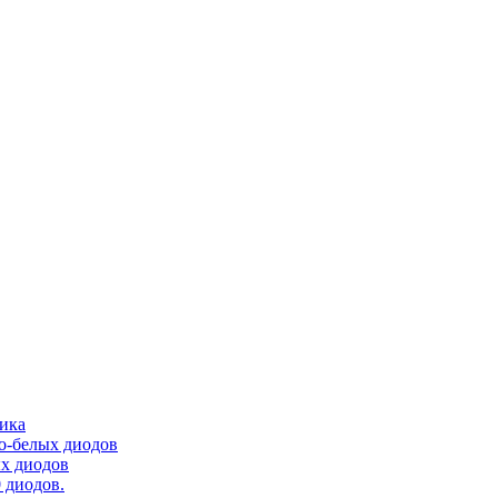
тика
ло-белых диодов
ых диодов
 диодов.