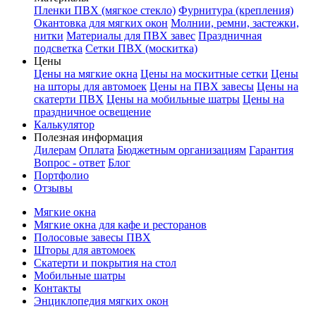
Пленки ПВХ (мягкое стекло)
Фурнитура (крепления)
Окантовка для мягких окон
Молнии, ремни, застежки,
нитки
Материалы для ПВХ завес
Праздничная
подсветка
Сетки ПВХ (москитка)
Цены
Цены на мягкие окна
Цены на москитные сетки
Цены
на шторы для автомоек
Цены на ПВХ завесы
Цены на
скатерти ПВХ
Цены на мобильные шатры
Цены на
праздничное освещение
Калькулятор
Полезная информация
Дилерам
Оплата
Бюджетным организациям
Гарантия
Вопрос - ответ
Блог
Портфолио
Отзывы
Мягкие окна
Мягкие окна для кафе и ресторанов
Полосовые завесы ПВХ
Шторы для автомоек
Скатерти и покрытия на стол
Мобильные шатры
Контакты
Энциклопедия мягких окон