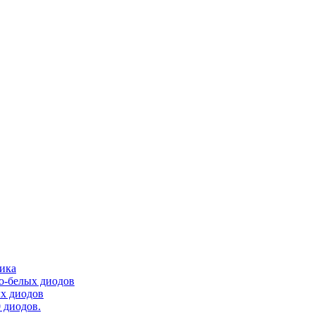
тика
ло-белых диодов
ых диодов
 диодов.