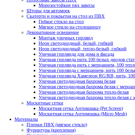
Морозостойкие пвх завесы
Шторы для автомоек
Скатерти и покрытия на стол из ПВХ
Гибкое стекло на стол
Мягкое стекло на столешницу
Декоративное освещение
Монтаж уличных гирлянд
Неон светодиодный, белый, гибкий
Неон светодиодный, тепло-белый, гибкий
Уличная гирлянда для дома и фасада
Уличная гирлянда нить 100 белых диодов ста
Уличная гирлянда нить с мерцанием, 100 теп
Уличная гирлянда с мерцанием, нить 100 бел
Уличная гирлянда Хамелеон RG/RB, нить, 100
Уличная светодиодная бахрома белая
Уличная светодиодная бахрома белая с мерца
Уличная светодиодная бахрома тепло-белая
Уличная светодиодная бахрома тепло-белая с 
Москитные сетки
Москитная сетка Антикошка (Pet Screen)
Москитная сетка Антимошка (Micro Mesh)
Материалы
Пленки ПВХ (мягкое стекло)
Фурнитура (крепления)