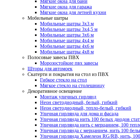
Мягкие окна для бани
Мягкие окна для гаража
Мягкие окна для летней кухни
Мобильные шатры
Мобильные шатры 3х3 м
Мобильные шатры 3х4,5 м
Мобильные шатры 3х6 м
Мобильные шатры 4х4 м
Мобильные шатры 4х6 м
Мобильные шатры 4х8 м
Полосовые завесы ПВХ
Морозостойкие пвх завесы
Шторы для автомоек
Скатерти и покрытия на стол из ПВХ
Гибкое стекло на стол
Мягкое стекло на столешницу
Декоративное освещение
Монтаж уличных гирлянд
Неон светодиодный, белый, гибкий
Неон светодиодный, тепло-белый, гибкий
Уличная гирлянда для дома и фасада
Уличная гирлянда нить 100 белых диодов ста
Уличная гирлянда нить с мерцанием, 100 теп
Уличная гирлянда с мерцанием, нить 100 бел
Уличная гирлянда Хамелеон RG/RB, нить, 100