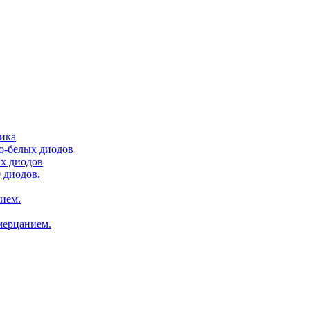
тика
ло-белых диодов
ых диодов
 диодов.
нием.
мерцанием.