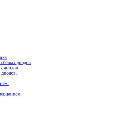
тика
ло-белых диодов
ых диодов
 диодов.
нием.
мерцанием.