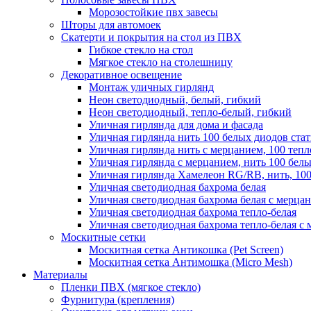
Морозостойкие пвх завесы
Шторы для автомоек
Скатерти и покрытия на стол из ПВХ
Гибкое стекло на стол
Мягкое стекло на столешницу
Декоративное освещение
Монтаж уличных гирлянд
Неон светодиодный, белый, гибкий
Неон светодиодный, тепло-белый, гибкий
Уличная гирлянда для дома и фасада
Уличная гирлянда нить 100 белых диодов ста
Уличная гирлянда нить с мерцанием, 100 теп
Уличная гирлянда с мерцанием, нить 100 бел
Уличная гирлянда Хамелеон RG/RB, нить, 100
Уличная светодиодная бахрома белая
Уличная светодиодная бахрома белая с мерца
Уличная светодиодная бахрома тепло-белая
Уличная светодиодная бахрома тепло-белая с 
Москитные сетки
Москитная сетка Антикошка (Pet Screen)
Москитная сетка Антимошка (Micro Mesh)
Материалы
Пленки ПВХ (мягкое стекло)
Фурнитура (крепления)