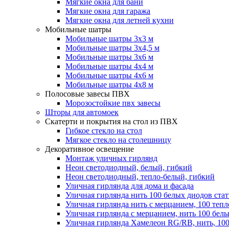
Мягкие окна для бани
Мягкие окна для гаража
Мягкие окна для летней кухни
Мобильные шатры
Мобильные шатры 3х3 м
Мобильные шатры 3х4,5 м
Мобильные шатры 3х6 м
Мобильные шатры 4х4 м
Мобильные шатры 4х6 м
Мобильные шатры 4х8 м
Полосовые завесы ПВХ
Морозостойкие пвх завесы
Шторы для автомоек
Скатерти и покрытия на стол из ПВХ
Гибкое стекло на стол
Мягкое стекло на столешницу
Декоративное освещение
Монтаж уличных гирлянд
Неон светодиодный, белый, гибкий
Неон светодиодный, тепло-белый, гибкий
Уличная гирлянда для дома и фасада
Уличная гирлянда нить 100 белых диодов ста
Уличная гирлянда нить с мерцанием, 100 теп
Уличная гирлянда с мерцанием, нить 100 бел
Уличная гирлянда Хамелеон RG/RB, нить, 100