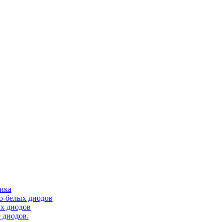
тика
ло-белых диодов
ых диодов
 диодов.