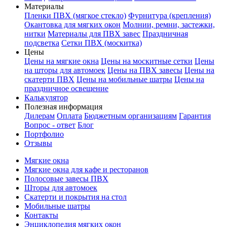
Материалы
Пленки ПВХ (мягкое стекло)
Фурнитура (крепления)
Окантовка для мягких окон
Молнии, ремни, застежки,
нитки
Материалы для ПВХ завес
Праздничная
подсветка
Сетки ПВХ (москитка)
Цены
Цены на мягкие окна
Цены на москитные сетки
Цены
на шторы для автомоек
Цены на ПВХ завесы
Цены на
скатерти ПВХ
Цены на мобильные шатры
Цены на
праздничное освещение
Калькулятор
Полезная информация
Дилерам
Оплата
Бюджетным организациям
Гарантия
Вопрос - ответ
Блог
Портфолио
Отзывы
Мягкие окна
Мягкие окна для кафе и ресторанов
Полосовые завесы ПВХ
Шторы для автомоек
Скатерти и покрытия на стол
Мобильные шатры
Контакты
Энциклопедия мягких окон