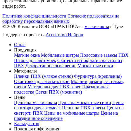
профессиональная установка, официальная гарантия на все
виды работ.
Политика конфиденциальности
Согласие пользователя на
обработку персональных данных
©
2026
Компания ООО «ПРАКТИКА» -
мягкие окна
в Туле
Поддержка проекта -
Агентство Нейрон
О нас
Продукция
Мягкие окна
Мобильные шатры
Полосовые завесы ПВХ
Шторы для автомоек
Скатерти и покрытия на стол из
ПВХ
Декоративное освещение
Москитные сетки
Материалы
Пленки ПВХ (мягкое стекло)
Фурнитура (крепления)
Окантовка для мягких окон
Молнии, ремни, застежки,
нитки
Материалы для ПВХ завес
Праздничная
подсветка
Сетки ПВХ (москитка)
Цены
Цены на мягкие окна
Цены на москитные сетки
Цены
на шторы для автомоек
Цены на ПВХ завесы
Цены на
скатерти ПВХ
Цены на мобильные шатры
Цены на
праздничное освещение
Калькулятор
Полезная информация