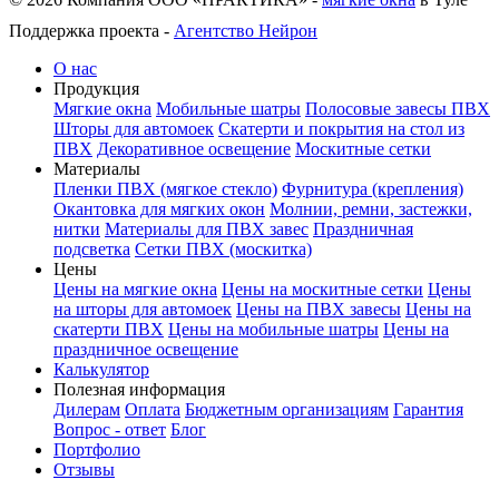
Поддержка проекта -
Агентство Нейрон
О нас
Продукция
Мягкие окна
Мобильные шатры
Полосовые завесы ПВХ
Шторы для автомоек
Скатерти и покрытия на стол из
ПВХ
Декоративное освещение
Москитные сетки
Материалы
Пленки ПВХ (мягкое стекло)
Фурнитура (крепления)
Окантовка для мягких окон
Молнии, ремни, застежки,
нитки
Материалы для ПВХ завес
Праздничная
подсветка
Сетки ПВХ (москитка)
Цены
Цены на мягкие окна
Цены на москитные сетки
Цены
на шторы для автомоек
Цены на ПВХ завесы
Цены на
скатерти ПВХ
Цены на мобильные шатры
Цены на
праздничное освещение
Калькулятор
Полезная информация
Дилерам
Оплата
Бюджетным организациям
Гарантия
Вопрос - ответ
Блог
Портфолио
Отзывы