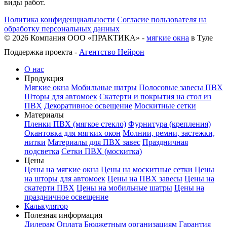
виды работ.
Политика конфиденциальности
Согласие пользователя на
обработку персональных данных
©
2026
Компания ООО «ПРАКТИКА» -
мягкие окна
в Туле
Поддержка проекта -
Агентство Нейрон
О нас
Продукция
Мягкие окна
Мобильные шатры
Полосовые завесы ПВХ
Шторы для автомоек
Скатерти и покрытия на стол из
ПВХ
Декоративное освещение
Москитные сетки
Материалы
Пленки ПВХ (мягкое стекло)
Фурнитура (крепления)
Окантовка для мягких окон
Молнии, ремни, застежки,
нитки
Материалы для ПВХ завес
Праздничная
подсветка
Сетки ПВХ (москитка)
Цены
Цены на мягкие окна
Цены на москитные сетки
Цены
на шторы для автомоек
Цены на ПВХ завесы
Цены на
скатерти ПВХ
Цены на мобильные шатры
Цены на
праздничное освещение
Калькулятор
Полезная информация
Дилерам
Оплата
Бюджетным организациям
Гарантия