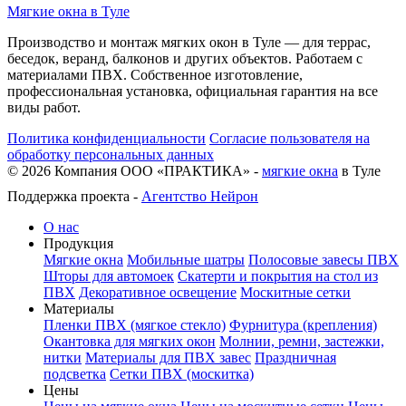
Мягкие окна в Туле
Производство и монтаж мягких окон в Туле — для террас,
беседок, веранд, балконов и других объектов. Работаем с
материалами ПВХ. Собственное изготовление,
профессиональная установка, официальная гарантия на все
виды работ.
Политика конфиденциальности
Согласие пользователя на
обработку персональных данных
©
2026
Компания ООО «ПРАКТИКА» -
мягкие окна
в Туле
Поддержка проекта -
Агентство Нейрон
О нас
Продукция
Мягкие окна
Мобильные шатры
Полосовые завесы ПВХ
Шторы для автомоек
Скатерти и покрытия на стол из
ПВХ
Декоративное освещение
Москитные сетки
Материалы
Пленки ПВХ (мягкое стекло)
Фурнитура (крепления)
Окантовка для мягких окон
Молнии, ремни, застежки,
нитки
Материалы для ПВХ завес
Праздничная
подсветка
Сетки ПВХ (москитка)
Цены