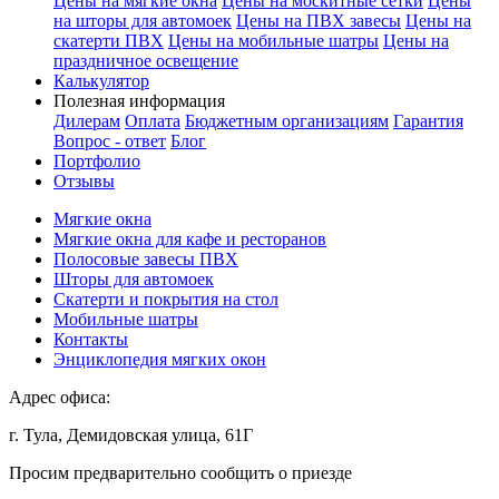
Цены на мягкие окна
Цены на москитные сетки
Цены
на шторы для автомоек
Цены на ПВХ завесы
Цены на
скатерти ПВХ
Цены на мобильные шатры
Цены на
праздничное освещение
Калькулятор
Полезная информация
Дилерам
Оплата
Бюджетным организациям
Гарантия
Вопрос - ответ
Блог
Портфолио
Отзывы
Мягкие окна
Мягкие окна для кафе и ресторанов
Полосовые завесы ПВХ
Шторы для автомоек
Скатерти и покрытия на стол
Мобильные шатры
Контакты
Энциклопедия мягких окон
Адрес офиса:
г. Тула, Демидовская улица, 61Г
Просим предварительно сообщить о приезде