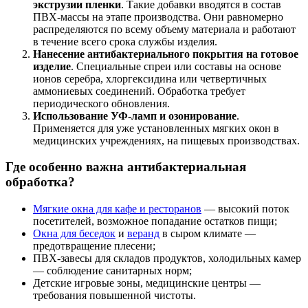
экструзии пленки
. Такие добавки вводятся в состав
ПВХ-массы на этапе производства. Они равномерно
распределяются по всему объему материала и работают
в течение всего срока службы изделия.
Нанесение антибактериального покрытия на готовое
изделие
. Специальные спреи или составы на основе
ионов серебра, хлоргексидина или четвертичных
аммониевых соединений. Обработка требует
периодического обновления.
Использование УФ-ламп и озонирование
.
Применяется для уже установленных мягких окон в
медицинских учреждениях, на пищевых производствах.
Где особенно важна антибактериальная
обработка?
Мягкие окна для кафе и ресторанов
— высокий поток
посетителей, возможное попадание остатков пищи;
Окна для беседок
и
веранд
в сыром климате —
предотвращение плесени;
ПВХ-завесы для складов продуктов, холодильных камер
— соблюдение санитарных норм;
Детские игровые зоны, медицинские центры —
требования повышенной чистоты.