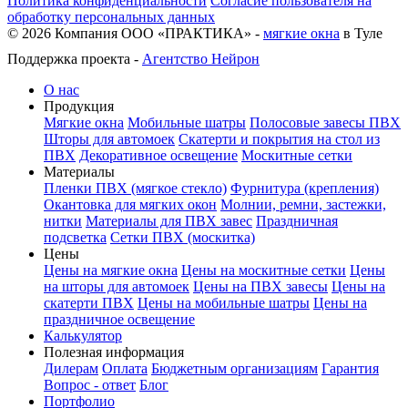
Политика конфиденциальности
Согласие пользователя на
обработку персональных данных
©
2026
Компания ООО «ПРАКТИКА» -
мягкие окна
в Туле
Поддержка проекта -
Агентство Нейрон
О нас
Продукция
Мягкие окна
Мобильные шатры
Полосовые завесы ПВХ
Шторы для автомоек
Скатерти и покрытия на стол из
ПВХ
Декоративное освещение
Москитные сетки
Материалы
Пленки ПВХ (мягкое стекло)
Фурнитура (крепления)
Окантовка для мягких окон
Молнии, ремни, застежки,
нитки
Материалы для ПВХ завес
Праздничная
подсветка
Сетки ПВХ (москитка)
Цены
Цены на мягкие окна
Цены на москитные сетки
Цены
на шторы для автомоек
Цены на ПВХ завесы
Цены на
скатерти ПВХ
Цены на мобильные шатры
Цены на
праздничное освещение
Калькулятор
Полезная информация
Дилерам
Оплата
Бюджетным организациям
Гарантия
Вопрос - ответ
Блог
Портфолио