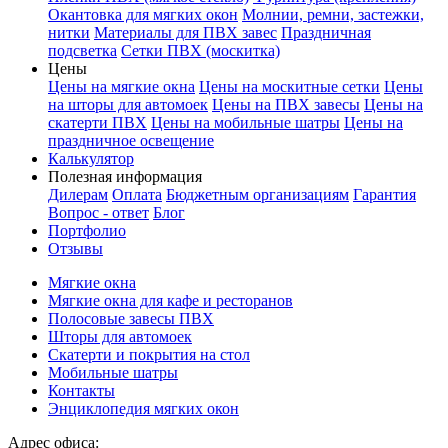
Окантовка для мягких окон
Молнии, ремни, застежки,
нитки
Материалы для ПВХ завес
Праздничная
подсветка
Сетки ПВХ (москитка)
Цены
Цены на мягкие окна
Цены на москитные сетки
Цены
на шторы для автомоек
Цены на ПВХ завесы
Цены на
скатерти ПВХ
Цены на мобильные шатры
Цены на
праздничное освещение
Калькулятор
Полезная информация
Дилерам
Оплата
Бюджетным организациям
Гарантия
Вопрос - ответ
Блог
Портфолио
Отзывы
Мягкие окна
Мягкие окна для кафе и ресторанов
Полосовые завесы ПВХ
Шторы для автомоек
Скатерти и покрытия на стол
Мобильные шатры
Контакты
Энциклопедия мягких окон
Адрес офиса: