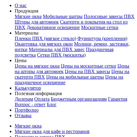
О нас
Продукция
Мягкие окна
Мобильные шатры
Полосовые завесы ПВХ
Шторы для автомоек
Скатерти и покрытия на стол из
ПВХ
Декоративное освещение
Москитные сетки
Материалы
Пленки ПВХ (мягкое стекло)
Фурнитура (крепления)
Окантовка для мягких окон
Молнии, ремни, застежки,
нитки
Материалы для ПВХ завес
Праздничная
подсветка
Сетки ПВХ (москитка)
Цены
Цены на мягкие окна
Цены на москитные сетки
Цены
на шторы для автомоек
Цены на ПВХ завесы
Цены на
скатерти ПВХ
Цены на мобильные шатры
Цены на
праздничное освещение
Калькулятор
Полезная информация
Дилерам
Оплата
Бюджетным организациям
Гарантия
Вопрос - ответ
Блог
Портфолио
Отзывы
Мягкие окна
Мягкие окна для кафе и ресторанов
Полосовые завесы ПВХ