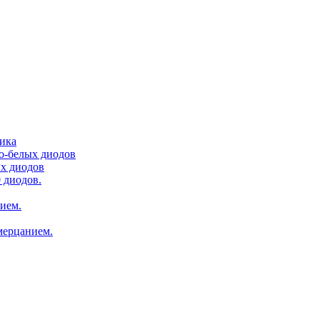
тика
ло-белых диодов
ых диодов
 диодов.
нием.
мерцанием.