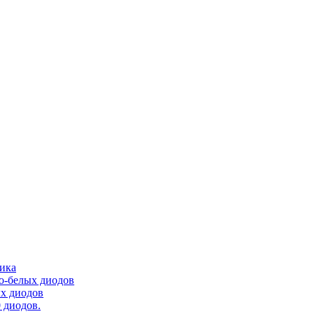
тика
ло-белых диодов
ых диодов
 диодов.