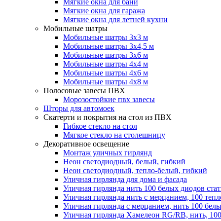
Мягкие окна для бани
Мягкие окна для гаража
Мягкие окна для летней кухни
Мобильные шатры
Мобильные шатры 3х3 м
Мобильные шатры 3х4,5 м
Мобильные шатры 3х6 м
Мобильные шатры 4х4 м
Мобильные шатры 4х6 м
Мобильные шатры 4х8 м
Полосовые завесы ПВХ
Морозостойкие пвх завесы
Шторы для автомоек
Скатерти и покрытия на стол из ПВХ
Гибкое стекло на стол
Мягкое стекло на столешницу
Декоративное освещение
Монтаж уличных гирлянд
Неон светодиодный, белый, гибкий
Неон светодиодный, тепло-белый, гибкий
Уличная гирлянда для дома и фасада
Уличная гирлянда нить 100 белых диодов ста
Уличная гирлянда нить с мерцанием, 100 теп
Уличная гирлянда с мерцанием, нить 100 бел
Уличная гирлянда Хамелеон RG/RB, нить, 100