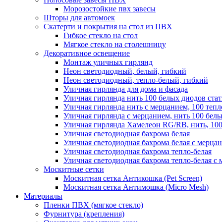
Морозостойкие пвх завесы
Шторы для автомоек
Скатерти и покрытия на стол из ПВХ
Гибкое стекло на стол
Мягкое стекло на столешницу
Декоративное освещение
Монтаж уличных гирлянд
Неон светодиодный, белый, гибкий
Неон светодиодный, тепло-белый, гибкий
Уличная гирлянда для дома и фасада
Уличная гирлянда нить 100 белых диодов ста
Уличная гирлянда нить с мерцанием, 100 теп
Уличная гирлянда с мерцанием, нить 100 бел
Уличная гирлянда Хамелеон RG/RB, нить, 100
Уличная светодиодная бахрома белая
Уличная светодиодная бахрома белая с мерца
Уличная светодиодная бахрома тепло-белая
Уличная светодиодная бахрома тепло-белая с 
Москитные сетки
Москитная сетка Антикошка (Pet Screen)
Москитная сетка Антимошка (Micro Mesh)
Материалы
Пленки ПВХ (мягкое стекло)
Фурнитура (крепления)