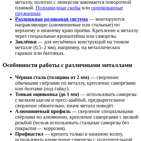
металлу, полотно с люверсом зажимается поворотной
планкой.
Полиамидные скобы
или
оцинкованные
пружинные
.
Раздвижная роликовая система
— монтируются
направляющие (алюминиевые или стальные) по
верхнему и нижнему краю проёма. Крепление к металлу
через специальные кронштейны или саморезы.
Заклёпки
— для несъёмных конструкций на тонком
металле (0,5–2 мм), например, на металлических
гаражах или бытовках.
Особенности работы с различными металлами
Чёрная сталь (толщина от 2 мм)
— сверление
обычными свёрлами по металлу, крепление саморезами
или болтами (под гайку).
Тонкая оцинковка (до 1 мм)
— использовать саморезы
с мелким шагом и пресс-шайбой, предварительное
сверление обязательно, иначе металл поведёт.
Алюминиевый профиль
— сверление специальными
свёрлами по алюминию, крепление саморезами с мелкой
резьбой (нельзя использовать стальные саморезы без
покрытия — коррозия).
Профнастил
— крепить только в нижнюю волну,
использовать кровельные саморезы с уплотнительной