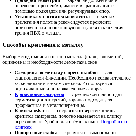
Проверка геометрии
— каркас не должен иметь
перекосов; при необходимости выравнивание с
помощью подкладок или регулируемых опор.
Установка уплотнительной ленты
— в местах
прилегания полотна рекомендуется проклеить
резиновую или поролоновую ленту для исключения
трения ПВХ о металл.
Способы крепления к металлу
Выбор метода зависит от типа металла (сталь, алюминий,
оцинковка) и необходимости демонтажа окон.
Саморезы по металлу с пресс-шайбой
— для
стационарной фиксации. Необходимо предварительное
засверливание тонким сверлом. Используются
оцинкованные или нержавеющие саморезы.
Кровельные саморезы
— с резиновой шайбой для
герметизации отверстий, хорошо подходят для
профнастила и металлочерепицы.
Клипсы «Фаст»
— сверлится отверстие, клипса
крепится саморезом, полотно надевается на клипсу
через люверс. Удобно для съёмных окон.
Подробнее о
клипсах
.
Поворотные скобы
— крепятся на саморезы по