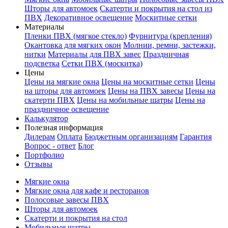
Шторы для автомоек
Скатерти и покрытия на стол из
ПВХ
Декоративное освещение
Москитные сетки
Материалы
Пленки ПВХ (мягкое стекло)
Фурнитура (крепления)
Окантовка для мягких окон
Молнии, ремни, застежки,
нитки
Материалы для ПВХ завес
Праздничная
подсветка
Сетки ПВХ (москитка)
Цены
Цены на мягкие окна
Цены на москитные сетки
Цены
на шторы для автомоек
Цены на ПВХ завесы
Цены на
скатерти ПВХ
Цены на мобильные шатры
Цены на
праздничное освещение
Калькулятор
Полезная информация
Дилерам
Оплата
Бюджетным организациям
Гарантия
Вопрос - ответ
Блог
Портфолио
Отзывы
Мягкие окна
Мягкие окна для кафе и ресторанов
Полосовые завесы ПВХ
Шторы для автомоек
Скатерти и покрытия на стол
Мобильные шатры