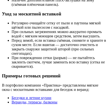
Наличие дополнительной ПВХ-заглушки на зиму
(съёмная плёночная панель).
Уход за москитной вставкой
Регулярно очищайте сетку от пыли и паутины мягкой
щёткой или пылесосом с насадкой.
При сильных загрязнениях можно аккуратно промыть
водой с мягким моющим средством, затем высушить.
Перед зимой, если вставка съёмная, снимите и храните в
сухом месте. Если вшитая — достаточно очистить и
закрыть снаружи защитной шторой (при сильных
снегопадах).
При повреждении сетки (разрыв) — не пытайтесь
заклеить скотчем, лучше заменить всю вставку (сетка не
сваривается).
Примеры готовых решений
В портфолио компании «Практика» представлены мягкие
окна с москитными вставками для беседок и веранд:
Беседки и летние кухни
Веранды, террасы, балконы