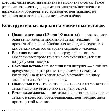
которых часть полотна заменена на москитную сетку. Такое
решение позволяет одновременно защитить помещение от
насекомых и обеспечить естественную вентиляцию, не
открывая полностью окно и не снимая плёнку.
Конструктивные варианты москитных вставок
Нижняя вставка (1/3 или 1/2 высоты)
— нижняя часть
окна выполнена из москитной сетки, верхняя — из
прозрачной плёнки. Удобно для веранд и беседок, так
как сетка находится на уровне сидящего человека.
Верхняя вставка
— сетка вверху, плёнка внизу.
Обеспечивает проветривание без сквозняка (тёплый
воздух уходит вверх).
Съёмная вставка на молнии или липучке
— в плёнке
предусмотрено отверстие, закрываемое сетчатым
клапаном. На лето клапан можно оставить, на зиму
заменить на плёночную вставку.
Полностью сетчатое окно
— всё полотно из москитной
сетки (используется только в тёплый сезон).
Вставка-«жалюзи»
— несколько горизонтальных полос
сетки с нахлёстом, обеспечивающих вентиляцию даже
при закрытой молнии.