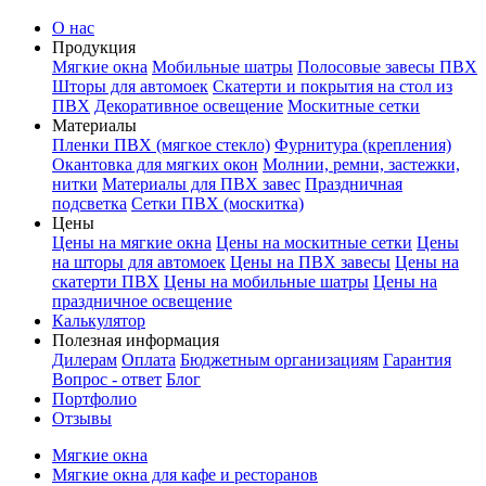
О нас
Продукция
Мягкие окна
Мобильные шатры
Полосовые завесы ПВХ
Шторы для автомоек
Скатерти и покрытия на стол из
ПВХ
Декоративное освещение
Москитные сетки
Материалы
Пленки ПВХ (мягкое стекло)
Фурнитура (крепления)
Окантовка для мягких окон
Молнии, ремни, застежки,
нитки
Материалы для ПВХ завес
Праздничная
подсветка
Сетки ПВХ (москитка)
Цены
Цены на мягкие окна
Цены на москитные сетки
Цены
на шторы для автомоек
Цены на ПВХ завесы
Цены на
скатерти ПВХ
Цены на мобильные шатры
Цены на
праздничное освещение
Калькулятор
Полезная информация
Дилерам
Оплата
Бюджетным организациям
Гарантия
Вопрос - ответ
Блог
Портфолио
Отзывы
Мягкие окна
Мягкие окна для кафе и ресторанов