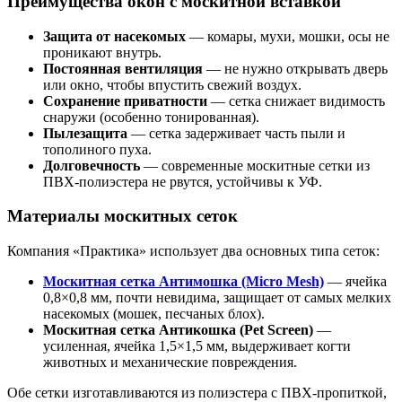
Преимущества окон с москитной вставкой
Защита от насекомых
— комары, мухи, мошки, осы не
проникают внутрь.
Постоянная вентиляция
— не нужно открывать дверь
или окно, чтобы впустить свежий воздух.
Сохранение приватности
— сетка снижает видимость
снаружи (особенно тонированная).
Пылезащита
— сетка задерживает часть пыли и
тополиного пуха.
Долговечность
— современные москитные сетки из
ПВХ-полиэстера не рвутся, устойчивы к УФ.
Материалы москитных сеток
Компания «Практика» использует два основных типа сеток:
Москитная сетка Антимошка (Micro Mesh)
— ячейка
0,8×0,8 мм, почти невидима, защищает от самых мелких
насекомых (мошек, песчаных блох).
Москитная сетка Антикошка (Pet Screen)
—
усиленная, ячейка 1,5×1,5 мм, выдерживает когти
животных и механические повреждения.
Обе сетки изготавливаются из полиэстера с ПВХ-пропиткой,