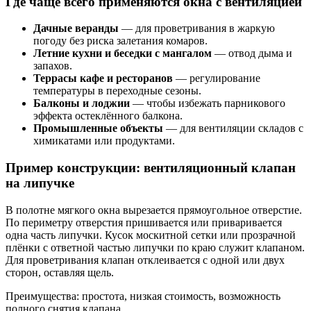
Где чаще всего применяются окна с вентиляцией
Дачные веранды
— для проветривания в жаркую
погоду без риска залетания комаров.
Летние кухни и беседки с мангалом
— отвод дыма и
запахов.
Террасы кафе и ресторанов
— регулирование
температуры в переходные сезоны.
Балконы и лоджии
— чтобы избежать парникового
эффекта остеклённого балкона.
Промышленные объекты
— для вентиляции складов с
химикатами или продуктами.
Пример конструкции: вентиляционный клапан
на липучке
В полотне мягкого окна вырезается прямоугольное отверстие.
По периметру отверстия пришивается или приваривается
одна часть липучки. Кусок москитной сетки или прозрачной
плёнки с ответной частью липучки по краю служит клапаном.
Для проветривания клапан отклеивается с одной или двух
сторон, оставляя щель.
Преимущества: простота, низкая стоимость, возможность
полного снятия клапана.