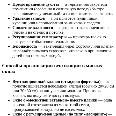
Предотвращение духоты
— в герметично закрытом
помещении (особенно в солнечную погоду) быстро
накапливается углекислый газ и повышается влажность.
Удаление запахов
— при приготовлении пищи,
курении или использовании химических средств.
Снижение влажности
— профилактика конденсата и
плесени на стенах и потолке.
Регулирование температуры
— приоткрытое окно
выпускает избыточное тепло летом.
Безопасность
— вентиляция через форточку или клапан
не создаёт сильного сквозняка, что важно при наличии
детей или пожилых людей.
Способы организации вентиляции в мягких
окнах
Вентиляционный клапан (откидная форточка)
— в
полотно вшивается небольшой клапан (обычно 20×20 см
или 30×30 см) на липучке или молнии. Приоткрыв
клапан, вы получаете доступ воздуха.
Окно с «москитной вставкой» вместо плёнки
— одна
из секций изготовлена из москитной сетки,
пропускающей воздух, но не насекомых.
Окно с регулируемой щелью (по типу «лабиринт»)
—