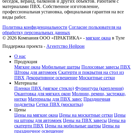
беседок, веранд, балконов и других объектов. Работаем с
материалами ПВХ. Собственное изготовление,
профессиональная установка, официальная гарантия на все
виды работ.
Политика конфиденциальности
Согласие пользователя на
обработку персональных данных
©
2026
Компания ООО «ПРАКТИКА» -
мягкие окна
в Туле
Поддержка проекта -
Агентство Нейрон
О нас
Продукция
Мягкие окна
Мобильные шатры
Полосовые завесы ПВХ
Шторы для автомоек
Скатерти и покрытия на стол из
ПВХ
Декоративное освещение
Москитные сетки
Материалы
Пленки ПВХ (мягкое стекло)
Фурнитура (крепления)
Окантовка для мягких окон
Молнии, ремни, застежки,
нитки
Материалы для ПВХ завес
Праздничная
подсветка
Сетки ПВХ (москитка)
Цены
Цены на мягкие окна
Цены на москитные сетки
Цены
на шторы для автомоек
Цены на ПВХ завесы
Цены на
скатерти ПВХ
Цены на мобильные шатры
Цены на
праздничное освещение