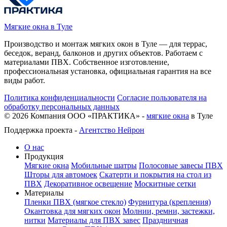
Мягкие окна в Туле
Производство и монтаж мягких окон в Туле — для террас,
беседок, веранд, балконов и других объектов. Работаем с
материалами ПВХ. Собственное изготовление,
профессиональная установка, официальная гарантия на все
виды работ.
Политика конфиденциальности
Согласие пользователя на
обработку персональных данных
©
2026
Компания ООО «ПРАКТИКА» -
мягкие окна
в Туле
Поддержка проекта -
Агентство Нейрон
О нас
Продукция
Мягкие окна
Мобильные шатры
Полосовые завесы ПВХ
Шторы для автомоек
Скатерти и покрытия на стол из
ПВХ
Декоративное освещение
Москитные сетки
Материалы
Пленки ПВХ (мягкое стекло)
Фурнитура (крепления)
Окантовка для мягких окон
Молнии, ремни, застежки,
нитки
Материалы для ПВХ завес
Праздничная