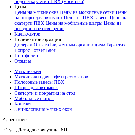
подсветка
Сетки ПВХ (москитка)
Цены
Цены на мягкие окна
Цены на москитные сетки
Цены
на шторы для автомоек
Цены на ПВХ завесы
Цены на
скатерти ПВХ
Цены на мобильные шатры
Цены на
праздничное освещение
Калькулятор
Полезная информация
Дилерам
Оплата
Бюджетным организациям
Гарантия
Вопрос - ответ
Блог
Портфолио
Отзывы
Мягкие окна
Мягкие окна для кафе и ресторанов
Полосовые завесы ПВХ
Шторы для автомоек
Скатерти и покрытия на стол
Мобильные шатры
Контакты
Энциклопедия мягких окон
Адрес офиса:
г. Тула, Демидовская улица, 61Г