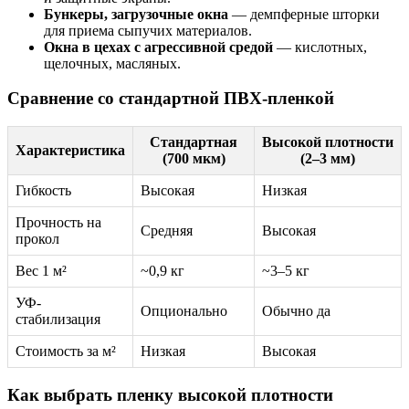
Бункеры, загрузочные окна
— демпферные шторки
для приема сыпучих материалов.
Окна в цехах с агрессивной средой
— кислотных,
щелочных, масляных.
Сравнение со стандартной ПВХ-пленкой
Стандартная
Высокой плотности
Характеристика
(700 мкм)
(2–3 мм)
Гибкость
Высокая
Низкая
Прочность на
Средняя
Высокая
прокол
Вес 1 м²
~0,9 кг
~3–5 кг
УФ-
Опционально
Обычно да
стабилизация
Стоимость за м²
Низкая
Высокая
Как выбрать пленку высокой плотности