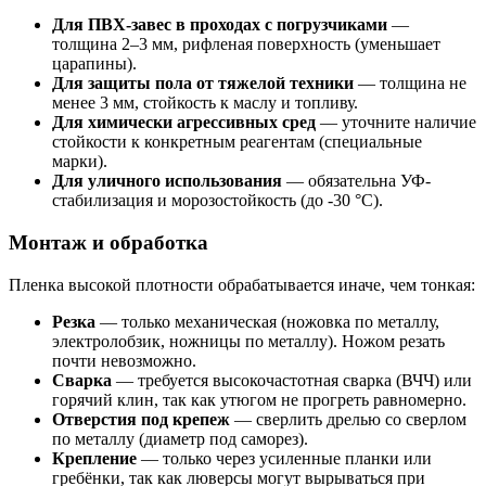
Для ПВХ-завес в проходах с погрузчиками
—
толщина 2–3 мм, рифленая поверхность (уменьшает
царапины).
Для защиты пола от тяжелой техники
— толщина не
менее 3 мм, стойкость к маслу и топливу.
Для химически агрессивных сред
— уточните наличие
стойкости к конкретным реагентам (специальные
марки).
Для уличного использования
— обязательна УФ-
стабилизация и морозостойкость (до -30 °C).
Монтаж и обработка
Пленка высокой плотности обрабатывается иначе, чем тонкая:
Резка
— только механическая (ножовка по металлу,
электролобзик, ножницы по металлу). Ножом резать
почти невозможно.
Сварка
— требуется высокочастотная сварка (ВЧЧ) или
горячий клин, так как утюгом не прогреть равномерно.
Отверстия под крепеж
— сверлить дрелью со сверлом
по металлу (диаметр под саморез).
Крепление
— только через усиленные планки или
гребёнки, так как люверсы могут вырываться при