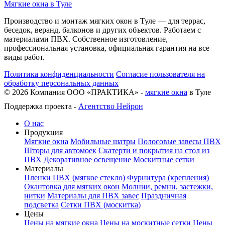
Мягкие окна в Туле
Производство и монтаж мягких окон в Туле — для террас,
беседок, веранд, балконов и других объектов. Работаем с
материалами ПВХ. Собственное изготовление,
профессиональная установка, официальная гарантия на все
виды работ.
Политика конфиденциальности
Согласие пользователя на
обработку персональных данных
©
2026
Компания ООО «ПРАКТИКА» -
мягкие окна
в Туле
Поддержка проекта -
Агентство Нейрон
О нас
Продукция
Мягкие окна
Мобильные шатры
Полосовые завесы ПВХ
Шторы для автомоек
Скатерти и покрытия на стол из
ПВХ
Декоративное освещение
Москитные сетки
Материалы
Пленки ПВХ (мягкое стекло)
Фурнитура (крепления)
Окантовка для мягких окон
Молнии, ремни, застежки,
нитки
Материалы для ПВХ завес
Праздничная
подсветка
Сетки ПВХ (москитка)
Цены
Цены на мягкие окна
Цены на москитные сетки
Цены