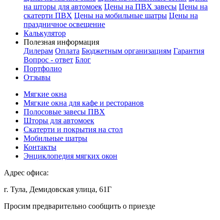
на шторы для автомоек
Цены на ПВХ завесы
Цены на
скатерти ПВХ
Цены на мобильные шатры
Цены на
праздничное освещение
Калькулятор
Полезная информация
Дилерам
Оплата
Бюджетным организациям
Гарантия
Вопрос - ответ
Блог
Портфолио
Отзывы
Мягкие окна
Мягкие окна для кафе и ресторанов
Полосовые завесы ПВХ
Шторы для автомоек
Скатерти и покрытия на стол
Мобильные шатры
Контакты
Энциклопедия мягких окон
Адрес офиса:
г. Тула, Демидовская улица, 61Г
Просим предварительно сообщить о приезде