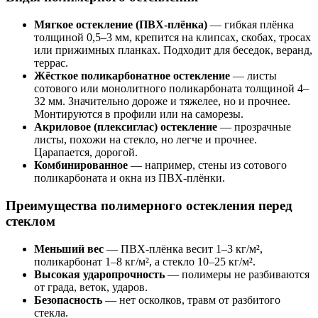
Мягкое остекление (ПВХ-плёнка)
— гибкая плёнка
толщиной 0,5–3 мм, крепится на клипсах, скобах, тросах
или прижимных планках. Подходит для беседок, веранд,
террас.
Жёсткое поликарбонатное остекление
— листы
сотового или монолитного поликарбоната толщиной 4–
32 мм. Значительно дороже и тяжелее, но и прочнее.
Монтируются в профили или на саморезы.
Акриловое (плексиглас) остекление
— прозрачные
листы, похожи на стекло, но легче и прочнее.
Царапается, дорогой.
Комбинированное
— например, стены из сотового
поликарбоната и окна из ПВХ-плёнки.
Преимущества полимерного остекления перед
стеклом
Меньший вес
— ПВХ-плёнка весит 1–3 кг/м²,
поликарбонат 1–8 кг/м², а стекло 10–25 кг/м².
Высокая ударопрочность
— полимеры не разбиваются
от града, веток, ударов.
Безопасность
— нет осколков, травм от разбитого
стекла.