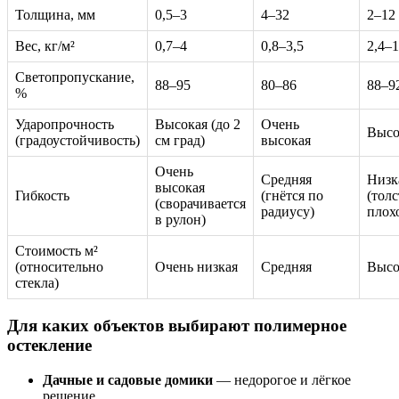
Толщина, мм
0,5–3
4–32
2–12
Вес, кг/м²
0,7–4
0,8–3,5
2,4–1
Светопропускание,
88–95
80–86
88–9
%
Ударопрочность
Высокая (до 2
Очень
Высо
(градоустойчивость)
см град)
высокая
Очень
Средняя
Низк
высокая
Гибкость
(гнётся по
(тол
(сворачивается
радиусу)
плохо
в рулон)
Стоимость м²
(относительно
Очень низкая
Средняя
Высо
стекла)
Для каких объектов выбирают полимерное
остекление
Дачные и садовые домики
— недорогое и лёгкое
решение.