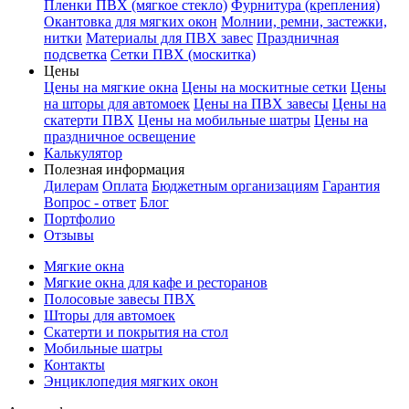
Пленки ПВХ (мягкое стекло)
Фурнитура (крепления)
Окантовка для мягких окон
Молнии, ремни, застежки,
нитки
Материалы для ПВХ завес
Праздничная
подсветка
Сетки ПВХ (москитка)
Цены
Цены на мягкие окна
Цены на москитные сетки
Цены
на шторы для автомоек
Цены на ПВХ завесы
Цены на
скатерти ПВХ
Цены на мобильные шатры
Цены на
праздничное освещение
Калькулятор
Полезная информация
Дилерам
Оплата
Бюджетным организациям
Гарантия
Вопрос - ответ
Блог
Портфолио
Отзывы
Мягкие окна
Мягкие окна для кафе и ресторанов
Полосовые завесы ПВХ
Шторы для автомоек
Скатерти и покрытия на стол
Мобильные шатры
Контакты
Энциклопедия мягких окон