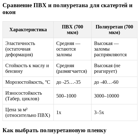
Сравнение ПВХ и полиуретана для скатертей и
окон
ПВХ (700
Полиуретан (700
Характеристика
мкм)
мкм)
Эластичность
Средняя —
Высокая —
(остаточная
остаются
заломы
деформация)
заломы
распрямляются
Стойкость к маслу и
Средняя
Высокая (не
бензину
(размягчается)
реагирует)
Морозостойкость, °C
до -25…-35
до -40…-60
Износостойкость
500–1000
3000–10000
(Табер, циклов)
Цена за м²
1x
3–5x
(относительно ПВХ)
Как выбрать полиуретановую пленку