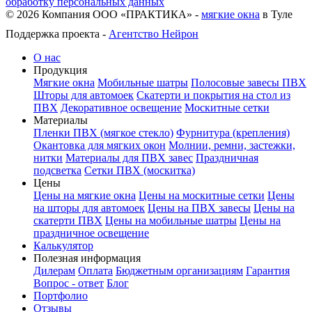
обработку персональных данных
©
2026
Компания ООО «ПРАКТИКА» -
мягкие окна
в Туле
Поддержка проекта -
Агентство Нейрон
О нас
Продукция
Мягкие окна
Мобильные шатры
Полосовые завесы ПВХ
Шторы для автомоек
Скатерти и покрытия на стол из
ПВХ
Декоративное освещение
Москитные сетки
Материалы
Пленки ПВХ (мягкое стекло)
Фурнитура (крепления)
Окантовка для мягких окон
Молнии, ремни, застежки,
нитки
Материалы для ПВХ завес
Праздничная
подсветка
Сетки ПВХ (москитка)
Цены
Цены на мягкие окна
Цены на москитные сетки
Цены
на шторы для автомоек
Цены на ПВХ завесы
Цены на
скатерти ПВХ
Цены на мобильные шатры
Цены на
праздничное освещение
Калькулятор
Полезная информация
Дилерам
Оплата
Бюджетным организациям
Гарантия
Вопрос - ответ
Блог
Портфолио
Отзывы