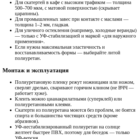
Для скатертей в кафе с высоким трафиком — толщина
500–700 мкм, с матовой поверхностью (скрывает
царапины).
Для промышленных завес при контакте с маслами —
толщина 1–2 мм, гладкая.
Для уличного остекления (например, холодные веранды)
— только с УФ-стабилизацией и маркой «для наружного
применения».
Если нужна максимальная эластичность и
восстанавливаемость формы — выбирайте литой
полиуретан.
Монтаж и эксплуатация
Полиуретановую пленку режут ножницами или ножом,
сверлят дрелью, сваривают горячим клином (не ВЧЧ —
работает хуже).
Клеить можно цианакрилатными (суперклей) или
полиуретановыми клеями.
Скатерти из полиуретана моются без проблем, не боятся
спирта и большинства чистящих средств (кроме
абразивов).
УФ-нестабилизированный полиуретан на солнце
желтеет быстрее ПВХ, поэтому для беседок — только
УФ-версия.