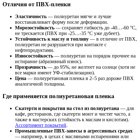
Отличия от ПВХ-пленки
Эластичность
— полиуретан мягче и лучше
восстанавливает форму после деформации.
Морозостойкость
— сохраняет гибкость до -40…-60 °C,
не трескается (ПВХ при -25…-35 °C уже дубеет).
Устойчивость к маслу и топливу
— в отличие от ПВХ,
полиуретан не разрушается при контакте с
нефтепродуктами.
Износостойкость
— полиуретан на порядок прочнее на
истирание (абразивный износ).
Прозрачность
— до 95%, не желтеет на солнце (хотя не
все марки имеют УФ-стабилизацию).
Цена
— полиуретановая пленка в 2–5 раз дороже ПВХ
аналогичной толщины.
Где применяется полиуретановая пленка
Скатерти и покрытия на стол из полиуретана
— для
кафе, ресторанов, где скатерти моют и чистят часто, а
также в мастерских (стойкость к маслам и кислотам).
Ассортимент покрытий
.
Промышленные ПВХ-завесы в агрессивных средах
— например, в цехах с масляными испарениями или