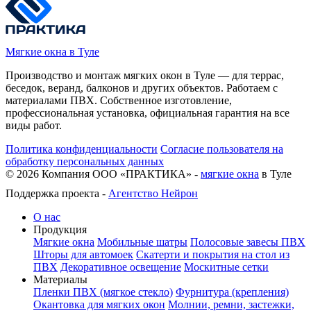
Мягкие окна в Туле
Производство и монтаж мягких окон в Туле — для террас,
беседок, веранд, балконов и других объектов. Работаем с
материалами ПВХ. Собственное изготовление,
профессиональная установка, официальная гарантия на все
виды работ.
Политика конфиденциальности
Согласие пользователя на
обработку персональных данных
©
2026
Компания ООО «ПРАКТИКА» -
мягкие окна
в Туле
Поддержка проекта -
Агентство Нейрон
О нас
Продукция
Мягкие окна
Мобильные шатры
Полосовые завесы ПВХ
Шторы для автомоек
Скатерти и покрытия на стол из
ПВХ
Декоративное освещение
Москитные сетки
Материалы
Пленки ПВХ (мягкое стекло)
Фурнитура (крепления)
Окантовка для мягких окон
Молнии, ремни, застежки,