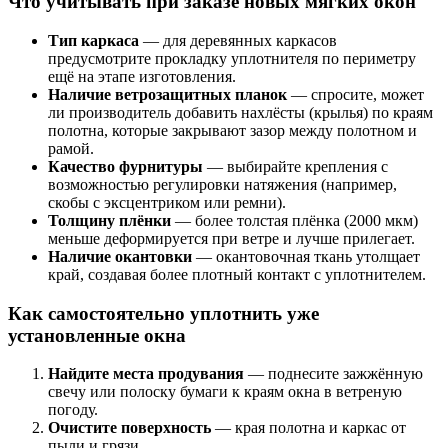
Что учитывать при заказе новых мягких окон
Тип каркаса
— для деревянных каркасов
предусмотрите прокладку уплотнителя по периметру
ещё на этапе изготовления.
Наличие ветрозащитных планок
— спросите, может
ли производитель добавить нахлёсты (крылья) по краям
полотна, которые закрывают зазор между полотном и
рамой.
Качество фурнитуры
— выбирайте крепления с
возможностью регулировки натяжения (например,
скобы с эксцентриком или ремни).
Толщину плёнки
— более толстая плёнка (2000 мкм)
меньше деформируется при ветре и лучше прилегает.
Наличие окантовки
— окантовочная ткань утолщает
край, создавая более плотный контакт с уплотнителем.
Как самостоятельно уплотнить уже
установленные окна
Найдите места продувания
— поднесите зажжённую
свечу или полоску бумаги к краям окна в ветреную
погоду.
Очистите поверхность
— края полотна и каркас от
пыли и грязи.