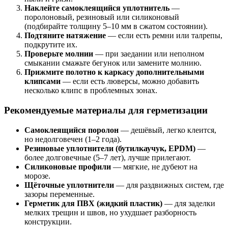
Наклейте самоклеящийся уплотнитель
—
поролоновый, резиновый или силиконовый
(подбирайте толщину 5–10 мм в сжатом состоянии).
Подтяните натяжение
— если есть ремни или талрепы,
подкрутите их.
Проверьте молнии
— при заедании или неполном
смыкании смажьте бегунок или замените молнию.
Прижмите полотно к каркасу дополнительными
клипсами
— если есть люверсы, можно добавить
несколько клипс в проблемных зонах.
Рекомендуемые материалы для герметизации
Самоклеящийся поролон
— дешёвый, легко клеится,
но недолговечен (1–2 года).
Резиновые уплотнители (бутилкаучук, EPDM)
—
более долговечные (5–7 лет), лучше прилегают.
Силиконовые профили
— мягкие, не дубеют на
морозе.
Щёточные уплотнители
— для раздвижных систем, где
зазоры переменные.
Герметик для ПВХ (жидкий пластик)
— для заделки
мелких трещин и швов, но ухудшает разборность
конструкции.