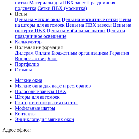
нитки
Материалы для ПВХ завес
Праздничная
подсветка
Сетки ПВХ (москитка)
Цены
Цены на мягкие окна
Цены на москитные сетки
Цены
на шторы для автомоек
Цены на ПВХ завесы
Цены на
скатерти ПВХ
Цены на мобильные шатры
Цены на
праздничное освещение
Калькулятор
Полезная информация
Дилерам
Оплата
Бюджетным организациям
Гарантия
Вопрос - ответ
Блог
Портфолио
Отзывы
Мягкие окна
Мягкие окна для кафе и ресторанов
Полосовые завесы ПВХ
Шторы для автомоек
Скатерти и покрытия на стол
Мобильные шатры
Контакты
Энциклопедия мягких окон
Адрес офиса: