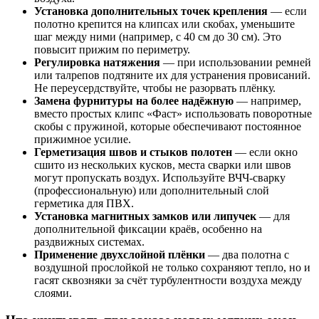
Установка дополнительных точек крепления
— если
полотно крепится на клипсах или скобах, уменьшите
шаг между ними (например, с 40 см до 30 см). Это
повысит прижим по периметру.
Регулировка натяжения
— при использовании ремней
или талрепов подтяните их для устранения провисаний.
Не переусердствуйте, чтобы не разорвать плёнку.
Замена фурнитуры на более надёжную
— например,
вместо простых клипс «Фаст» использовать поворотные
скобы с пружиной, которые обеспечивают постоянное
прижимное усилие.
Герметизация швов и стыков полотен
— если окно
сшито из нескольких кусков, места сварки или швов
могут пропускать воздух. Используйте ВЧЧ-сварку
(профессиональную) или дополнительный слой
герметика для ПВХ.
Установка магнитных замков или липучек
— для
дополнительной фиксации краёв, особенно на
раздвижных системах.
Применение двухслойной плёнки
— два полотна с
воздушной прослойкой не только сохраняют тепло, но и
гасят сквозняки за счёт турбулентности воздуха между
слоями.