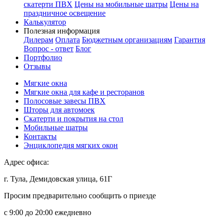
скатерти ПВХ
Цены на мобильные шатры
Цены на
праздничное освещение
Калькулятор
Полезная информация
Дилерам
Оплата
Бюджетным организациям
Гарантия
Вопрос - ответ
Блог
Портфолио
Отзывы
Мягкие окна
Мягкие окна для кафе и ресторанов
Полосовые завесы ПВХ
Шторы для автомоек
Скатерти и покрытия на стол
Мобильные шатры
Контакты
Энциклопедия мягких окон
Адрес офиса:
г. Тула, Демидовская улица, 61Г
Просим предварительно сообщить о приезде
c 9:00 до 20:00 ежедневно