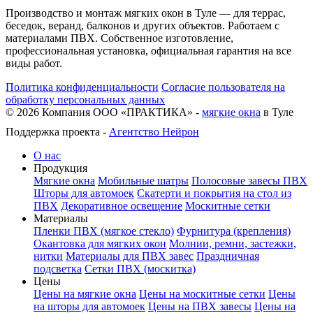
Производство и монтаж мягких окон в Туле — для террас,
беседок, веранд, балконов и других объектов. Работаем с
материалами ПВХ. Собственное изготовление,
профессиональная установка, официальная гарантия на все
виды работ.
Политика конфиденциальности
Согласие пользователя на
обработку персональных данных
©
2026
Компания ООО «ПРАКТИКА» -
мягкие окна
в Туле
Поддержка проекта -
Агентство Нейрон
О нас
Продукция
Мягкие окна
Мобильные шатры
Полосовые завесы ПВХ
Шторы для автомоек
Скатерти и покрытия на стол из
ПВХ
Декоративное освещение
Москитные сетки
Материалы
Пленки ПВХ (мягкое стекло)
Фурнитура (крепления)
Окантовка для мягких окон
Молнии, ремни, застежки,
нитки
Материалы для ПВХ завес
Праздничная
подсветка
Сетки ПВХ (москитка)
Цены
Цены на мягкие окна
Цены на москитные сетки
Цены
на шторы для автомоек
Цены на ПВХ завесы
Цены на