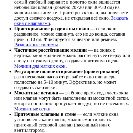
самый удобный вариант: в полотно окна вшивается
небольшой клапан (обычно 20×20 или 30×30 см) на
молнии или липучке. Приоткрыв клапан, вы получаете
доступ свежего воздуха, не открывая всё окно.
Заказать
окна с клапанами
.
Приоткрывание раздвижных окон
— если окно
раздвижное, можно сдвинуть его не до конца, оставив
щель 5–10 см. Фиксируется защёлкой или ремнём.
Раздвижные системы
.
Частичное расстёгивание молнии
— на окнах с
вертикальной молнией можно расстегнуть её сверху или
снизу на нужную длину, создавая приточную щель.
Молнии для мягких окон
.
Регулярное полное открывание (проветривание)
—
раз в несколько часов открывайте окно или дверь
полностью на 5–10 минут. Эффективно, но может
создавать сквозняки.
Москитные вставки
— в тёплое время года часть окна
или клапан могут быть выполнены из москитной сетки,
которая постоянно пропускает воздух, но не насекомых.
Москитные сетки
.
Приточные клапаны в стене
— если мягкие окна
установлены капитально, можно смонтировать
приточный стеновой клапан (пассивный или с
вентилятором).