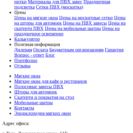
нитки
Материалы для ПВХ завес
Праздничная
подсветка
Сетки ПВХ (москитка)
Цены
Цены на мягкие окна
Цены на москитные сетки
Цены
на шторы для автомоек
Цены на ПВХ завесы
Цены на
скатерти ПВХ
Цены на мобильные шатры
Цены на
праздничное освещение
Калькулятор
Полезная информация
Дилерам
Оплата
Бюджетным организациям
Гарантия
Вопрос - ответ
Блог
Портфолио
Отзывы
Мягкие окна
Мягкие окна для кафе и ресторанов
Полосовые завесы ПВХ
Шторы для автомоек
Скатерти и покрытия на стол
Мобильные шатры
Контакты
Энциклопедия мягких окон
Адрес офиса: