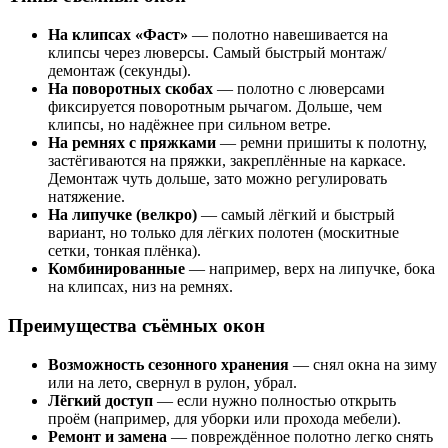
На клипсах «Фаст»
— полотно навешивается на
клипсы через люверсы. Самый быстрый монтаж/
демонтаж (секунды).
На поворотных скобах
— полотно с люверсами
фиксируется поворотным рычагом. Дольше, чем
клипсы, но надёжнее при сильном ветре.
На ремнях с пряжками
— ремни пришиты к полотну,
застёгиваются на пряжки, закреплённые на каркасе.
Демонтаж чуть дольше, зато можно регулировать
натяжение.
На липучке (велкро)
— самый лёгкий и быстрый
вариант, но только для лёгких полотен (москитные
сетки, тонкая плёнка).
Комбинированные
— например, верх на липучке, бока
на клипсах, низ на ремнях.
Преимущества съёмных окон
Возможность сезонного хранения
— снял окна на зиму
или на лето, свернул в рулон, убрал.
Лёгкий доступ
— если нужно полностью открыть
проём (например, для уборки или прохода мебели).
Ремонт и замена
— повреждённое полотно легко снять