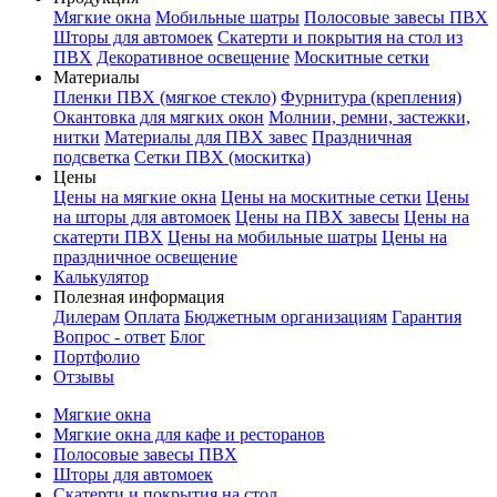
Мягкие окна
Мобильные шатры
Полосовые завесы ПВХ
Шторы для автомоек
Скатерти и покрытия на стол из
ПВХ
Декоративное освещение
Москитные сетки
Материалы
Пленки ПВХ (мягкое стекло)
Фурнитура (крепления)
Окантовка для мягких окон
Молнии, ремни, застежки,
нитки
Материалы для ПВХ завес
Праздничная
подсветка
Сетки ПВХ (москитка)
Цены
Цены на мягкие окна
Цены на москитные сетки
Цены
на шторы для автомоек
Цены на ПВХ завесы
Цены на
скатерти ПВХ
Цены на мобильные шатры
Цены на
праздничное освещение
Калькулятор
Полезная информация
Дилерам
Оплата
Бюджетным организациям
Гарантия
Вопрос - ответ
Блог
Портфолио
Отзывы
Мягкие окна
Мягкие окна для кафе и ресторанов
Полосовые завесы ПВХ
Шторы для автомоек
Скатерти и покрытия на стол