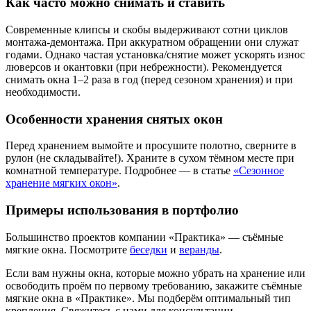
Как часто можно снимать и ставить
Современные клипсы и скобы выдерживают сотни циклов
монтажа-демонтажа. При аккуратном обращении они служат
годами. Однако частая установка/снятие может ускорять износ
люверсов и окантовки (при небрежности). Рекомендуется
снимать окна 1–2 раза в год (перед сезоном хранения) и при
необходимости.
Особенности хранения снятых окон
Перед хранением вымойте и просушите полотно, сверните в
рулон (не складывайте!). Храните в сухом тёмном месте при
комнатной температуре. Подробнее — в статье
«Сезонное
хранение мягких окон»
.
Примеры использования в портфолио
Большинство проектов компании «Практика» — съёмные
мягкие окна. Посмотрите
беседки
и
веранды
.
Если вам нужны окна, которые можно убрать на хранение или
освободить проём по первому требованию, закажите съёмные
мягкие окна в «Практике». Мы подберём оптимальный тип
крепления.
Свяжитесь с нами
для консультации.