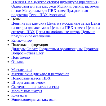
Пленки ПВХ (мягкое стекло)
Фурнитура (крепления)
Окантовка для мягких окон
Молнии, ремни, застежки,
нитки
Материалы для ПВХ завес
Праздничная
подсветка
Сетки ПВХ (москитка)
Цены
Цены на мягкие окна
Цены на москитные сетки
Цены
на шторы для автомоек
Цены на ПВХ завесы
Цены на
скатерти ПВХ
Цены на мобильные шатры
Цены на
праздничное освещение
Калькулятор
Полезная информация
Дилерам
Оплата
Бюджетным организациям
Гарантия
Вопрос - ответ
Блог
Портфолио
Отзывы
Мягкие окна
Мягкие окна для кафе и ресторанов
Полосовые завесы ПВХ
Шторы для автомоек
Скатерти и покрытия на стол
Мобильные шатры
Контакты
Энциклопедия мягких окон