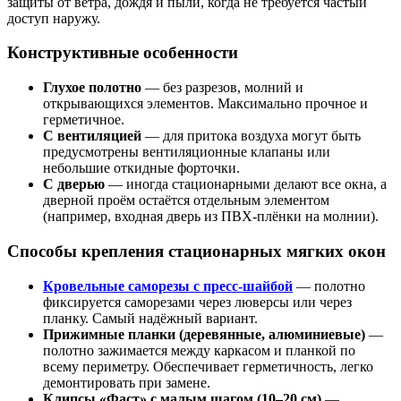
защиты от ветра, дождя и пыли, когда не требуется частый
доступ наружу.
Конструктивные особенности
Глухое полотно
— без разрезов, молний и
открывающихся элементов. Максимально прочное и
герметичное.
С вентиляцией
— для притока воздуха могут быть
предусмотрены вентиляционные клапаны или
небольшие откидные форточки.
С дверью
— иногда стационарными делают все окна, а
дверной проём остаётся отдельным элементом
(например, входная дверь из ПВХ-плёнки на молнии).
Способы крепления стационарных мягких окон
Кровельные саморезы с пресс-шайбой
— полотно
фиксируется саморезами через люверсы или через
планку. Самый надёжный вариант.
Прижимные планки (деревянные, алюминиевые)
—
полотно зажимается между каркасом и планкой по
всему периметру. Обеспечивает герметичность, легко
демонтировать при замене.
Клипсы «Фаст» с малым шагом (10–20 см)
—