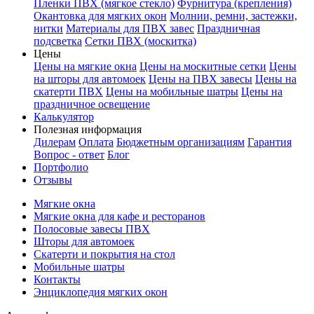
Пленки ПВХ (мягкое стекло)
Фурнитура (крепления)
Окантовка для мягких окон
Молнии, ремни, застежки,
нитки
Материалы для ПВХ завес
Праздничная
подсветка
Сетки ПВХ (москитка)
Цены
Цены на мягкие окна
Цены на москитные сетки
Цены
на шторы для автомоек
Цены на ПВХ завесы
Цены на
скатерти ПВХ
Цены на мобильные шатры
Цены на
праздничное освещение
Калькулятор
Полезная информация
Дилерам
Оплата
Бюджетным организациям
Гарантия
Вопрос - ответ
Блог
Портфолио
Отзывы
Мягкие окна
Мягкие окна для кафе и ресторанов
Полосовые завесы ПВХ
Шторы для автомоек
Скатерти и покрытия на стол
Мобильные шатры
Контакты
Энциклопедия мягких окон