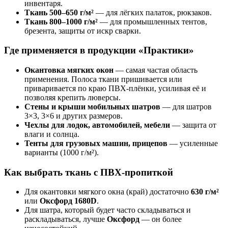
инвентаря.
Ткань 500–650 г/м²
— для лёгких палаток, рюкзаков.
Ткань 800–1000 г/м²
— для промышленных тентов,
брезента, защиты от искр сварки.
Где применяется в продукции «Практики»
Окантовка мягких окон
— самая частая область
применения. Полоса ткани пришивается или
приваривается по краю ПВХ-плёнки, усиливая её и
позволяя крепить люверсы.
Стены и крыши мобильных шатров
— для шатров
3×3, 3×6 и других размеров.
Чехлы для лодок, автомобилей, мебели
— защита от
влаги и солнца.
Тенты для грузовых машин, прицепов
— усиленные
варианты (1000 г/м²).
Как выбрать ткань с ПВХ-пропиткой
Для окантовки мягкого окна (край) достаточно
630 г/м²
или
Оксфорд 1680D
.
Для шатра, который будет часто складываться и
раскладываться, лучше
Оксфорд
— он более