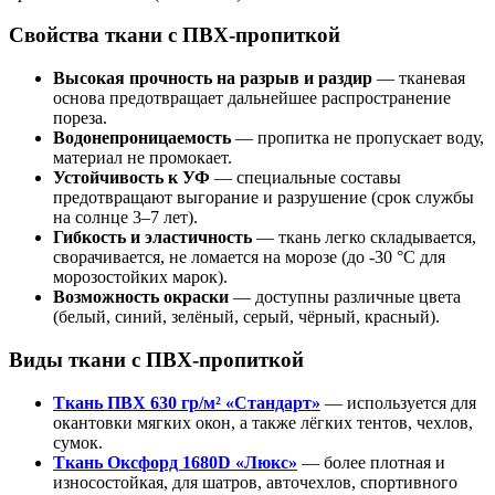
Свойства ткани с ПВХ-пропиткой
Высокая прочность на разрыв и раздир
— тканевая
основа предотвращает дальнейшее распространение
пореза.
Водонепроницаемость
— пропитка не пропускает воду,
материал не промокает.
Устойчивость к УФ
— специальные составы
предотвращают выгорание и разрушение (срок службы
на солнце 3–7 лет).
Гибкость и эластичность
— ткань легко складывается,
сворачивается, не ломается на морозе (до -30 °C для
морозостойких марок).
Возможность окраски
— доступны различные цвета
(белый, синий, зелёный, серый, чёрный, красный).
Виды ткани с ПВХ-пропиткой
Ткань ПВХ 630 гр/м² «Стандарт»
— используется для
окантовки мягких окон, а также лёгких тентов, чехлов,
сумок.
Ткань Оксфорд 1680D «Люкс»
— более плотная и
износостойкая, для шатров, авточехлов, спортивного