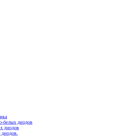
тика
ло-белых диодов
ых диодов
 диодов.