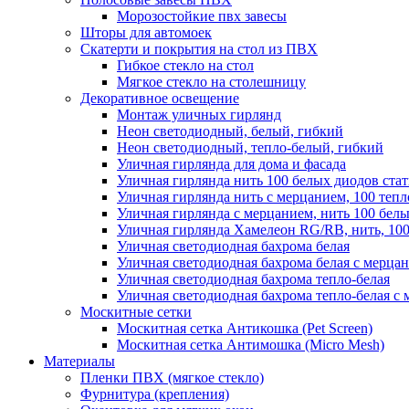
Морозостойкие пвх завесы
Шторы для автомоек
Скатерти и покрытия на стол из ПВХ
Гибкое стекло на стол
Мягкое стекло на столешницу
Декоративное освещение
Монтаж уличных гирлянд
Неон светодиодный, белый, гибкий
Неон светодиодный, тепло-белый, гибкий
Уличная гирлянда для дома и фасада
Уличная гирлянда нить 100 белых диодов ста
Уличная гирлянда нить с мерцанием, 100 теп
Уличная гирлянда с мерцанием, нить 100 бел
Уличная гирлянда Хамелеон RG/RB, нить, 100
Уличная светодиодная бахрома белая
Уличная светодиодная бахрома белая с мерца
Уличная светодиодная бахрома тепло-белая
Уличная светодиодная бахрома тепло-белая с 
Москитные сетки
Москитная сетка Антикошка (Pet Screen)
Москитная сетка Антимошка (Micro Mesh)
Материалы
Пленки ПВХ (мягкое стекло)
Фурнитура (крепления)