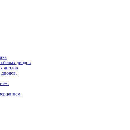
тика
ло-белых диодов
ых диодов
 диодов.
нием.
мерцанием.