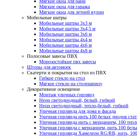
Мягкие окна для бани
Мягкие окна для гаража
Мягкие окна для летней кухни
Мобильные шатры
Мобильные шатры 3х3 м
Мобильные шатры 3х4,5 м
Мобильные шатры 3х6 м
Мобильные шатры 4х4 м
Мобильные шатры 4х6 м
Мобильные шатры 4х8 м
Полосовые завесы ПВХ
Морозостойкие пвх завесы
Шторы для автомоек
Скатерти и покрытия на стол из ПВХ
Гибкое стекло на стол
Мягкое стекло на столешницу
Декоративное освещение
Монтаж уличных гирлянд
Неон светодиодный, белый, гибкий
Неон светодиодный, тепло-белый, гибкий
Уличная гирлянда для дома и фасада
Уличная гирлянда нить 100 белых диодов ста
Уличная гирлянда нить с мерцанием, 100 теп
Уличная гирлянда с мерцанием, нить 100 бел
Уличная гирлянда Хамелеон RG/RB, нить, 100