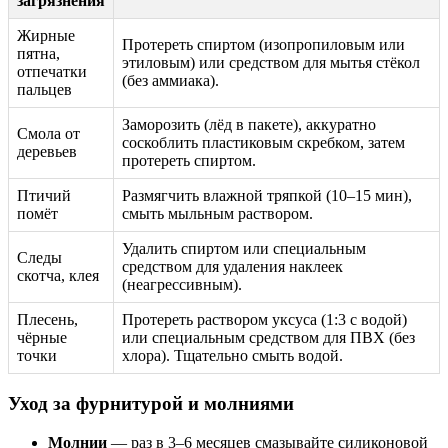
загрязнения
Жирные
Протереть спиртом (изопропиловым или
пятна,
этиловым) или средством для мытья стёкол
отпечатки
(без аммиака).
пальцев
Заморозить (лёд в пакете), аккуратно
Смола от
соскоблить пластиковым скребком, затем
деревьев
протереть спиртом.
Птичий
Размягчить влажной тряпкой (10–15 мин),
помёт
смыть мыльным раствором.
Удалить спиртом или специальным
Следы
средством для удаления наклеек
скотча, клея
(неагрессивным).
Плесень,
Протереть раствором уксуса (1:3 с водой)
чёрные
или специальным средством для ПВХ (без
точки
хлора). Тщательно смыть водой.
Уход за фурнитурой и молниями
Молнии
— раз в 3–6 месяцев смазывайте силиконовой