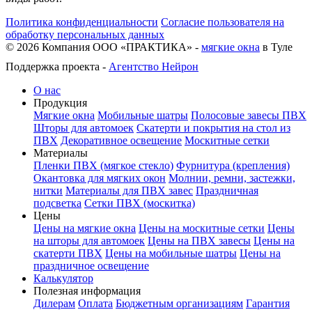
Политика конфиденциальности
Согласие пользователя на
обработку персональных данных
©
2026
Компания ООО «ПРАКТИКА» -
мягкие окна
в Туле
Поддержка проекта -
Агентство Нейрон
О нас
Продукция
Мягкие окна
Мобильные шатры
Полосовые завесы ПВХ
Шторы для автомоек
Скатерти и покрытия на стол из
ПВХ
Декоративное освещение
Москитные сетки
Материалы
Пленки ПВХ (мягкое стекло)
Фурнитура (крепления)
Окантовка для мягких окон
Молнии, ремни, застежки,
нитки
Материалы для ПВХ завес
Праздничная
подсветка
Сетки ПВХ (москитка)
Цены
Цены на мягкие окна
Цены на москитные сетки
Цены
на шторы для автомоек
Цены на ПВХ завесы
Цены на
скатерти ПВХ
Цены на мобильные шатры
Цены на
праздничное освещение
Калькулятор
Полезная информация
Дилерам
Оплата
Бюджетным организациям
Гарантия