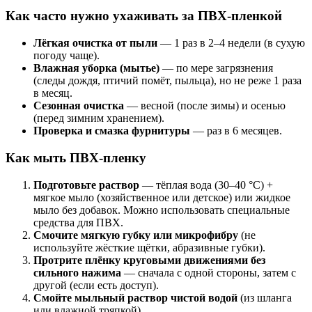
Как часто нужно ухаживать за ПВХ-пленкой
Лёгкая очистка от пыли
— 1 раз в 2–4 недели (в сухую
погоду чаще).
Влажная уборка (мытье)
— по мере загрязнения
(следы дождя, птичий помёт, пыльца), но не реже 1 раза
в месяц.
Сезонная очистка
— весной (после зимы) и осенью
(перед зимним хранением).
Проверка и смазка фурнитуры
— раз в 6 месяцев.
Как мыть ПВХ-пленку
Подготовьте раствор
— тёплая вода (30–40 °C) +
мягкое мыло (хозяйственное или детское) или жидкое
мыло без добавок. Можно использовать специальные
средства для ПВХ.
Смочите мягкую губку или микрофибру
(не
используйте жёсткие щётки, абразивные губки).
Протрите плёнку круговыми движениями без
сильного нажима
— сначала с одной стороны, затем с
другой (если есть доступ).
Смойте мыльный раствор чистой водой
(из шланга
или влажной тряпкой).