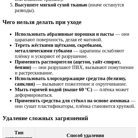
Высушите мягкой сухой тканью
(иначе останутся
разводы).
Чего нельзя делать при уходе
Использовать абразивные порошки и пасты
— они
царапают поверхность, делая её матовой.
Тереть жёсткими щётками, скребками,
металлическими губками
— царапины ослабляют
плёнку и ускоряют её разрушение.
Применять растворители (ацетон, уайт-спирит,
бензин)
— они разрушают ПВХ, вызывают помутнение
и растрескивание.
Использовать хлорсодержащие средства (белизну,
санклин)
— вызывают пожелтение и охрупчивание.
Мыть горячей водой (выше 60 °C)
— плёнка может
деформироваться.
Применять средства для стёкол на основе аммиака
—
они сушат пластификаторы, плёнка становится хрупкой.
Удаление сложных загрязнений
Тип
Способ удаления