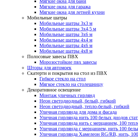
Мягкие окна для бани
Мягкие окна для гаража
Мягкие окна для летней кухни
Мобильные шатры
Мобильные шатры 3х3 м
Мобильные шатры 3х4,5 м
Мобильные шатры 3х6 м
Мобильные шатры 4х4 м
Мобильные шатры 4х6 м
Мобильные шатры 4х8 м
Полосовые завесы ПВХ
Морозостойкие пвх завесы
Шторы для автомоек
Скатерти и покрытия на стол из ПВХ
Гибкое стекло на стол
Мягкое стекло на столешницу
Декоративное освещение
Монтаж уличных гирлянд
Неон светодиодный, белый, гибкий
Неон светодиодный, тепло-белый, гибкий
Уличная гирлянда для дома и фасада
Уличная гирлянда нить 100 белых диодов ста
Уличная гирлянда нить с мерцанием, 100 теп
Уличная гирлянда с мерцанием, нить 100 бел
Уличная гирлянда Хамелеон RG/RB, нить, 100