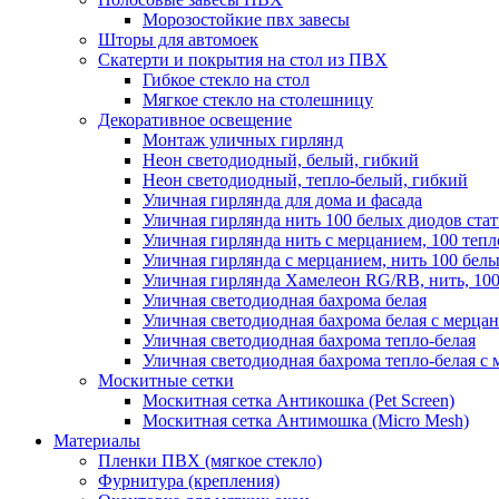
Морозостойкие пвх завесы
Шторы для автомоек
Скатерти и покрытия на стол из ПВХ
Гибкое стекло на стол
Мягкое стекло на столешницу
Декоративное освещение
Монтаж уличных гирлянд
Неон светодиодный, белый, гибкий
Неон светодиодный, тепло-белый, гибкий
Уличная гирлянда для дома и фасада
Уличная гирлянда нить 100 белых диодов ста
Уличная гирлянда нить с мерцанием, 100 теп
Уличная гирлянда с мерцанием, нить 100 бел
Уличная гирлянда Хамелеон RG/RB, нить, 100
Уличная светодиодная бахрома белая
Уличная светодиодная бахрома белая с мерца
Уличная светодиодная бахрома тепло-белая
Уличная светодиодная бахрома тепло-белая с 
Москитные сетки
Москитная сетка Антикошка (Pet Screen)
Москитная сетка Антимошка (Micro Mesh)
Материалы
Пленки ПВХ (мягкое стекло)
Фурнитура (крепления)