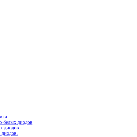
тика
ло-белых диодов
ых диодов
 диодов.