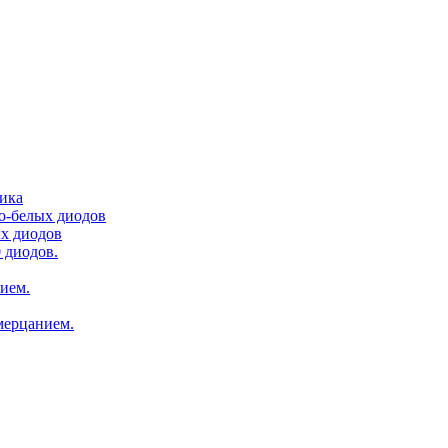
тика
ло-белых диодов
ых диодов
 диодов.
нием.
мерцанием.