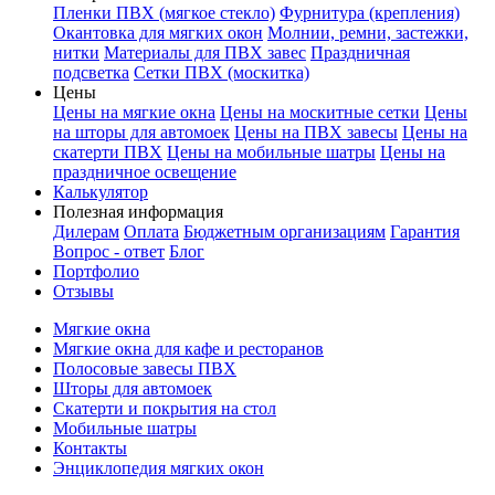
Пленки ПВХ (мягкое стекло)
Фурнитура (крепления)
Окантовка для мягких окон
Молнии, ремни, застежки,
нитки
Материалы для ПВХ завес
Праздничная
подсветка
Сетки ПВХ (москитка)
Цены
Цены на мягкие окна
Цены на москитные сетки
Цены
на шторы для автомоек
Цены на ПВХ завесы
Цены на
скатерти ПВХ
Цены на мобильные шатры
Цены на
праздничное освещение
Калькулятор
Полезная информация
Дилерам
Оплата
Бюджетным организациям
Гарантия
Вопрос - ответ
Блог
Портфолио
Отзывы
Мягкие окна
Мягкие окна для кафе и ресторанов
Полосовые завесы ПВХ
Шторы для автомоек
Скатерти и покрытия на стол
Мобильные шатры
Контакты
Энциклопедия мягких окон