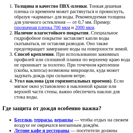
Толщина и качество ПВХ-пленки
. Тонкая дешевая
пленка со временем может растянуться и провиснуть,
образуя «карманы» для воды. Рекомендуемая толщина
для уличного остекления — от 0,7 мм. Пример:
прозрачная пленка 700 мкм
и
2000 мкм
.
Наличие влагостойкого покрытия
. Специальное
гидрофобное покрытие заставляет капли воды
скатываться, не оставляя разводов. Оно также
предотвращает замерзание воды на поверхности зимой.
Способ крепления
. При использовании зажимных
профилей или сплошной планки по верхнему краю вода
не проникает за полотно. При точечном креплении
(скобы, клипсы) возможны микрощели, куда может
задувать дождь при сильном ветре.
Угол наклона (для горизонтальных проемов)
. Если
мягкое окно установлено в наклонной крыше или
верхней части стены, важно обеспечить наклон для
стока воды.
Где защита от дождя особенно важна?
Беседки
,
террасы
,
веранды
— чтобы отдых на свежем
воздухе не омрачался внезапным дождём.
Летние кафе и рестораны
— посетители должны