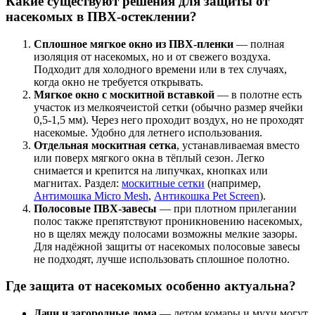
Какие существуют решения для защиты от
насекомых в ПВХ-остеклении?
Сплошное мягкое окно из ПВХ-пленки
— полная
изоляция от насекомых, но и от свежего воздуха.
Подходит для холодного времени или в тех случаях,
когда окно не требуется открывать.
Мягкое окно с москитной вставкой
— в полотне есть
участок из мелкоячеистой сетки (обычно размер ячейки
0,5-1,5 мм). Через него проходит воздух, но не проходят
насекомые. Удобно для летнего использования.
Отдельная москитная сетка
, устанавливаемая вместо
или поверх мягкого окна в тёплый сезон. Легко
снимается и крепится на липучках, кнопках или
магнитах. Раздел:
москитные сетки
(например,
Антимошка Micro Mesh
,
Антикошка Pet Screen
).
Полосовые ПВХ-завесы
— при плотном прилегании
полос также препятствуют проникновению насекомых,
но в щелях между полосами возможны мелкие зазоры.
Для надёжной защиты от насекомых полосовые завесы
не подходят, лучше использовать сплошное полотно.
Где защита от насекомых особенно актуальна?
Дачи и загородные дома
— летом комары и мухи могут