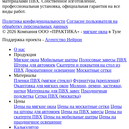
материалами ПВХ. Собственное изготовление,
профессиональная установка, официальная гарантия на все
виды работ.
Политика конфиденциальности
Согласие пользователя на
обработку персональных данных
©
2026
Компания ООО «ПРАКТИКА» -
мягкие окна
в Туле
Поддержка проекта -
Агентство Нейрон
О нас
Продукция
Мягкие окна
Мобильные шатры
Полосовые завесы ПВХ
Шторы для автомоек
Скатерти и покрытия на стол из
ПВХ
Декоративное освещение
Москитные сетки
Материалы
Пленки ПВХ (мягкое стекло)
Фурнитура (крепления)
Окантовка для мягких окон
Молнии, ремни, застежки,
нитки
Материалы для ПВХ завес
Праздничная
подсветка
Сетки ПВХ (москитка)
Цены
Цены на мягкие окна
Цены на москитные сетки
Цены
на шторы для автомоек
Цены на ПВХ завесы
Цены на
скатерти ПВХ
Цены на мобильные шатры
Цены на
праздничное освещение
Калькулятор