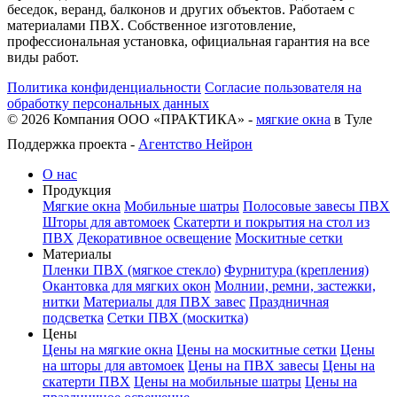
беседок, веранд, балконов и других объектов. Работаем с
материалами ПВХ. Собственное изготовление,
профессиональная установка, официальная гарантия на все
виды работ.
Политика конфиденциальности
Согласие пользователя на
обработку персональных данных
©
2026
Компания ООО «ПРАКТИКА» -
мягкие окна
в Туле
Поддержка проекта -
Агентство Нейрон
О нас
Продукция
Мягкие окна
Мобильные шатры
Полосовые завесы ПВХ
Шторы для автомоек
Скатерти и покрытия на стол из
ПВХ
Декоративное освещение
Москитные сетки
Материалы
Пленки ПВХ (мягкое стекло)
Фурнитура (крепления)
Окантовка для мягких окон
Молнии, ремни, застежки,
нитки
Материалы для ПВХ завес
Праздничная
подсветка
Сетки ПВХ (москитка)
Цены
Цены на мягкие окна
Цены на москитные сетки
Цены
на шторы для автомоек
Цены на ПВХ завесы
Цены на
скатерти ПВХ
Цены на мобильные шатры
Цены на