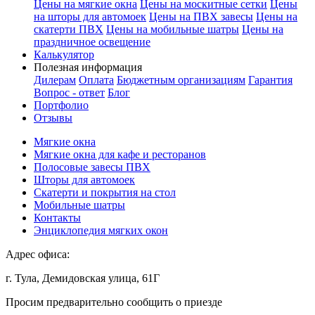
Цены на мягкие окна
Цены на москитные сетки
Цены
на шторы для автомоек
Цены на ПВХ завесы
Цены на
скатерти ПВХ
Цены на мобильные шатры
Цены на
праздничное освещение
Калькулятор
Полезная информация
Дилерам
Оплата
Бюджетным организациям
Гарантия
Вопрос - ответ
Блог
Портфолио
Отзывы
Мягкие окна
Мягкие окна для кафе и ресторанов
Полосовые завесы ПВХ
Шторы для автомоек
Скатерти и покрытия на стол
Мобильные шатры
Контакты
Энциклопедия мягких окон
Адрес офиса:
г. Тула, Демидовская улица, 61Г
Просим предварительно сообщить о приезде