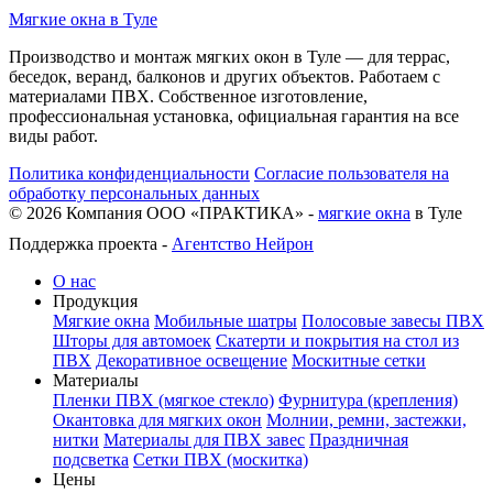
Мягкие окна в Туле
Производство и монтаж мягких окон в Туле — для террас,
беседок, веранд, балконов и других объектов. Работаем с
материалами ПВХ. Собственное изготовление,
профессиональная установка, официальная гарантия на все
виды работ.
Политика конфиденциальности
Согласие пользователя на
обработку персональных данных
©
2026
Компания ООО «ПРАКТИКА» -
мягкие окна
в Туле
Поддержка проекта -
Агентство Нейрон
О нас
Продукция
Мягкие окна
Мобильные шатры
Полосовые завесы ПВХ
Шторы для автомоек
Скатерти и покрытия на стол из
ПВХ
Декоративное освещение
Москитные сетки
Материалы
Пленки ПВХ (мягкое стекло)
Фурнитура (крепления)
Окантовка для мягких окон
Молнии, ремни, застежки,
нитки
Материалы для ПВХ завес
Праздничная
подсветка
Сетки ПВХ (москитка)
Цены