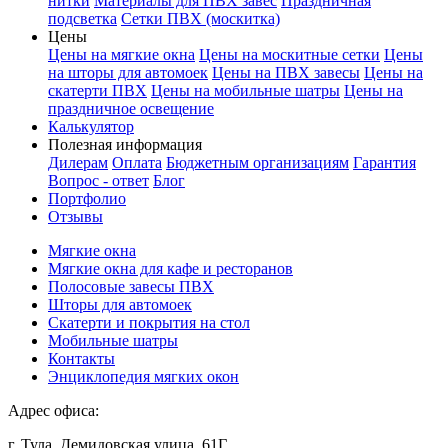
нитки
Материалы для ПВХ завес
Праздничная
подсветка
Сетки ПВХ (москитка)
Цены
Цены на мягкие окна
Цены на москитные сетки
Цены
на шторы для автомоек
Цены на ПВХ завесы
Цены на
скатерти ПВХ
Цены на мобильные шатры
Цены на
праздничное освещение
Калькулятор
Полезная информация
Дилерам
Оплата
Бюджетным организациям
Гарантия
Вопрос - ответ
Блог
Портфолио
Отзывы
Мягкие окна
Мягкие окна для кафе и ресторанов
Полосовые завесы ПВХ
Шторы для автомоек
Скатерти и покрытия на стол
Мобильные шатры
Контакты
Энциклопедия мягких окон
Адрес офиса:
г. Тула, Демидовская улица, 61Г