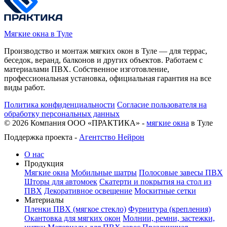
Мягкие окна в Туле
Производство и монтаж мягких окон в Туле — для террас,
беседок, веранд, балконов и других объектов. Работаем с
материалами ПВХ. Собственное изготовление,
профессиональная установка, официальная гарантия на все
виды работ.
Политика конфиденциальности
Согласие пользователя на
обработку персональных данных
©
2026
Компания ООО «ПРАКТИКА» -
мягкие окна
в Туле
Поддержка проекта -
Агентство Нейрон
О нас
Продукция
Мягкие окна
Мобильные шатры
Полосовые завесы ПВХ
Шторы для автомоек
Скатерти и покрытия на стол из
ПВХ
Декоративное освещение
Москитные сетки
Материалы
Пленки ПВХ (мягкое стекло)
Фурнитура (крепления)
Окантовка для мягких окон
Молнии, ремни, застежки,