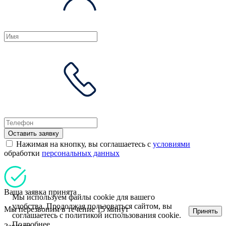
Оставить заявку
Нажимая на кнопку, вы соглашаетесь с
условиями
обработки
персональных данных
Ваша заявка принята
Мы используем файлы cookie для вашего
удобства. Продолжая пользоваться сайтом, вы
Мы перезвоним в течение 15 минут
Принять
соглашаетесь с политикой использования cookie.
Подробнее