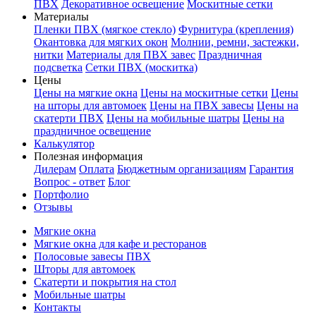
ПВХ
Декоративное освещение
Москитные сетки
Материалы
Пленки ПВХ (мягкое стекло)
Фурнитура (крепления)
Окантовка для мягких окон
Молнии, ремни, застежки,
нитки
Материалы для ПВХ завес
Праздничная
подсветка
Сетки ПВХ (москитка)
Цены
Цены на мягкие окна
Цены на москитные сетки
Цены
на шторы для автомоек
Цены на ПВХ завесы
Цены на
скатерти ПВХ
Цены на мобильные шатры
Цены на
праздничное освещение
Калькулятор
Полезная информация
Дилерам
Оплата
Бюджетным организациям
Гарантия
Вопрос - ответ
Блог
Портфолио
Отзывы
Мягкие окна
Мягкие окна для кафе и ресторанов
Полосовые завесы ПВХ
Шторы для автомоек
Скатерти и покрытия на стол
Мобильные шатры
Контакты