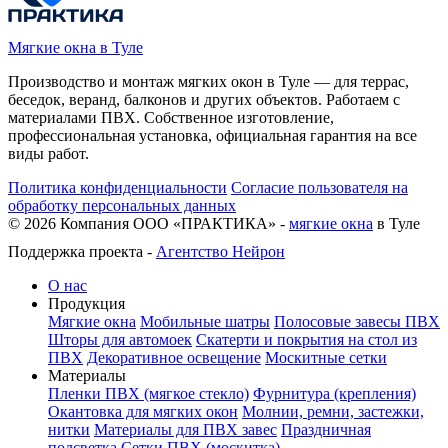
Мягкие окна в Туле
Производство и монтаж мягких окон в Туле — для террас,
беседок, веранд, балконов и других объектов. Работаем с
материалами ПВХ. Собственное изготовление,
профессиональная установка, официальная гарантия на все
виды работ.
Политика конфиденциальности
Согласие пользователя на
обработку персональных данных
©
2026
Компания ООО «ПРАКТИКА» -
мягкие окна
в Туле
Поддержка проекта -
Агентство Нейрон
О нас
Продукция
Мягкие окна
Мобильные шатры
Полосовые завесы ПВХ
Шторы для автомоек
Скатерти и покрытия на стол из
ПВХ
Декоративное освещение
Москитные сетки
Материалы
Пленки ПВХ (мягкое стекло)
Фурнитура (крепления)
Окантовка для мягких окон
Молнии, ремни, застежки,
нитки
Материалы для ПВХ завес
Праздничная
подсветка
Сетки ПВХ (москитка)