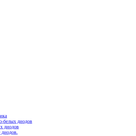
тика
ло-белых диодов
ых диодов
 диодов.