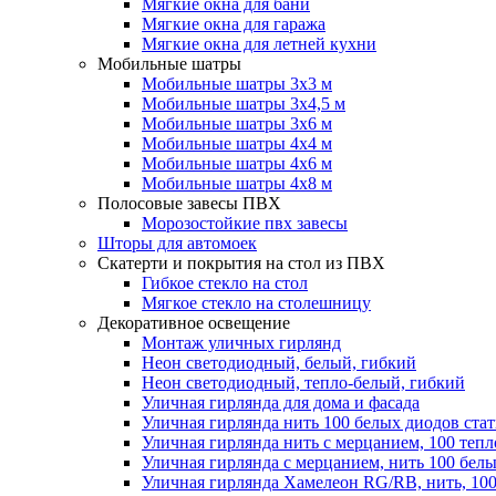
Мягкие окна для бани
Мягкие окна для гаража
Мягкие окна для летней кухни
Мобильные шатры
Мобильные шатры 3х3 м
Мобильные шатры 3х4,5 м
Мобильные шатры 3х6 м
Мобильные шатры 4х4 м
Мобильные шатры 4х6 м
Мобильные шатры 4х8 м
Полосовые завесы ПВХ
Морозостойкие пвх завесы
Шторы для автомоек
Скатерти и покрытия на стол из ПВХ
Гибкое стекло на стол
Мягкое стекло на столешницу
Декоративное освещение
Монтаж уличных гирлянд
Неон светодиодный, белый, гибкий
Неон светодиодный, тепло-белый, гибкий
Уличная гирлянда для дома и фасада
Уличная гирлянда нить 100 белых диодов ста
Уличная гирлянда нить с мерцанием, 100 теп
Уличная гирлянда с мерцанием, нить 100 бел
Уличная гирлянда Хамелеон RG/RB, нить, 100