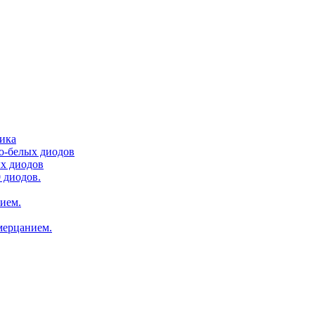
тика
ло-белых диодов
ых диодов
 диодов.
нием.
мерцанием.