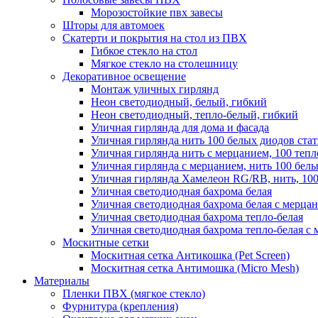
Морозостойкие пвх завесы
Шторы для автомоек
Скатерти и покрытия на стол из ПВХ
Гибкое стекло на стол
Мягкое стекло на столешницу
Декоративное освещение
Монтаж уличных гирлянд
Неон светодиодный, белый, гибкий
Неон светодиодный, тепло-белый, гибкий
Уличная гирлянда для дома и фасада
Уличная гирлянда нить 100 белых диодов ста
Уличная гирлянда нить с мерцанием, 100 теп
Уличная гирлянда с мерцанием, нить 100 бел
Уличная гирлянда Хамелеон RG/RB, нить, 100
Уличная светодиодная бахрома белая
Уличная светодиодная бахрома белая с мерца
Уличная светодиодная бахрома тепло-белая
Уличная светодиодная бахрома тепло-белая с 
Москитные сетки
Москитная сетка Антикошка (Pet Screen)
Москитная сетка Антимошка (Micro Mesh)
Материалы
Пленки ПВХ (мягкое стекло)
Фурнитура (крепления)