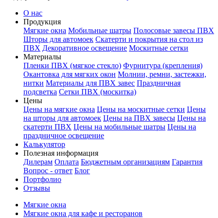
О нас
Продукция
Мягкие окна
Мобильные шатры
Полосовые завесы ПВХ
Шторы для автомоек
Скатерти и покрытия на стол из
ПВХ
Декоративное освещение
Москитные сетки
Материалы
Пленки ПВХ (мягкое стекло)
Фурнитура (крепления)
Окантовка для мягких окон
Молнии, ремни, застежки,
нитки
Материалы для ПВХ завес
Праздничная
подсветка
Сетки ПВХ (москитка)
Цены
Цены на мягкие окна
Цены на москитные сетки
Цены
на шторы для автомоек
Цены на ПВХ завесы
Цены на
скатерти ПВХ
Цены на мобильные шатры
Цены на
праздничное освещение
Калькулятор
Полезная информация
Дилерам
Оплата
Бюджетным организациям
Гарантия
Вопрос - ответ
Блог
Портфолио
Отзывы
Мягкие окна
Мягкие окна для кафе и ресторанов