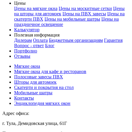
Цены
Цены на мягкие окна
Цены на москитные сетки
Цены
на шторы для автомоек
Цены на ПВХ завесы
Цены на
скатерти ПВХ
Цены на мобильные шатры
Цены на
праздничное освещение
Калькулятор
Полезная информация
Дилерам
Оплата
Бюджетным организациям
Гарантия
Вопрос - ответ
Блог
Портфолио
Отзывы
Мягкие окна
Мягкие окна для кафе и ресторанов
Полосовые завесы ПВХ
Шторы для автомоек
Скатерти и покрытия на стол
Мобильные шатры
Контакты
Энциклопедия мягких окон
Адрес офиса:
г. Тула, Демидовская улица, 61Г