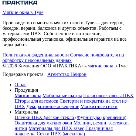
Мягкие окна в Туле
Производство и монтаж мягких окон в Туле — для террас,
беседок, веранд, балконов и других объектов. Работаем с
материалами ПВХ. Собственное изготовление,
профессиональная установка, официальная гарантия на все
виды работ.
Политика конфиденциальности
Согласие пользователя на
обработку персональных данных
©
2026
Компания ООО «ПРАКТИКА» -
мягкие окна
в Туле
Поддержка проекта -
Агентство Нейрон
О нас
Продукция
Мягкие окна
Мобильные шатры
Полосовые завесы ПВХ
Шторы для автомоек
Скатерти и покрытия на стол из
ПВХ
Декоративное освещение
Москитные сетки
Материалы
Пленки ПВХ (мягкое стекло)
Фурнитура (крепления)
Окантовка для мягких окон
Молнии, ремни, застежки,
нитки
Материалы для ПВХ завес
Праздничная
подсветка
Сетки ПВХ (москитка)