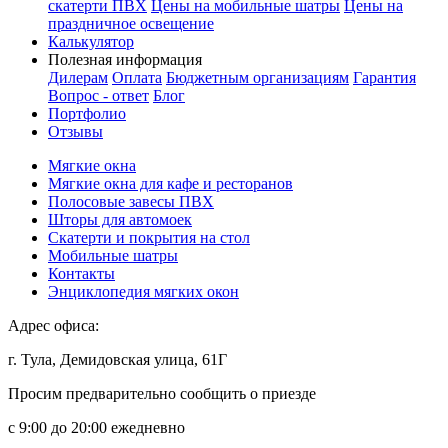
скатерти ПВХ
Цены на мобильные шатры
Цены на
праздничное освещение
Калькулятор
Полезная информация
Дилерам
Оплата
Бюджетным организациям
Гарантия
Вопрос - ответ
Блог
Портфолио
Отзывы
Мягкие окна
Мягкие окна для кафе и ресторанов
Полосовые завесы ПВХ
Шторы для автомоек
Скатерти и покрытия на стол
Мобильные шатры
Контакты
Энциклопедия мягких окон
Адрес офиса:
г. Тула, Демидовская улица, 61Г
Просим предварительно сообщить о приезде
c 9:00 до 20:00 ежедневно