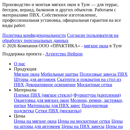
Производство и монтаж мягких окон в Туле — для террас,
беседок, веранд, балконов и других объектов. Работаем с
материалами ПВХ. Собственное изготовление,
профессиональная установка, официальная гарантия на все
виды работ.
Политика конфиденциальности
Согласие пользователя на
обработку персональных данных
©
2026
Компания ООО «ПРАКТИКА» -
мягкие окна
в Туле
Поддержка проекта -
Агентство Нейрон
О нас
Продукция
Мягкие окна
Мобильные шатры
Полосовые завесы ПВХ
Шторы для автомоек
Скатерти и покрытия на стол из
ПВХ
Декоративное освещение
Москитные сетки
Материалы
Пленки ПВХ (мягкое стекло)
Фурнитура (крепления)
Окантовка для мягких окон
Молнии, ремни, застежки,
нитки
Материалы для ПВХ завес
Праздничная
подсветка
Сетки ПВХ (москитка)
Цены
Цены на мягкие окна
Цены на москитные сетки
Цены
на шторы для автомоек
Цены на ПВХ завесы
Цены на