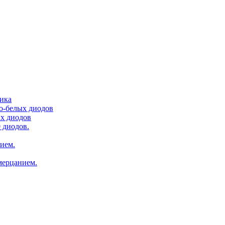
тика
ло-белых диодов
ых диодов
 диодов.
нием.
мерцанием.