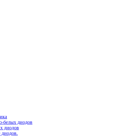
тика
ло-белых диодов
ых диодов
 диодов.