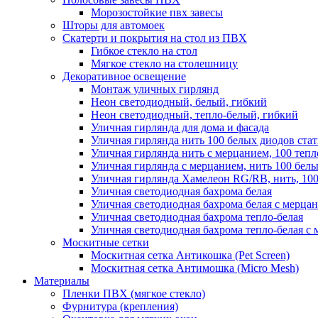
Морозостойкие пвх завесы
Шторы для автомоек
Скатерти и покрытия на стол из ПВХ
Гибкое стекло на стол
Мягкое стекло на столешницу
Декоративное освещение
Монтаж уличных гирлянд
Неон светодиодный, белый, гибкий
Неон светодиодный, тепло-белый, гибкий
Уличная гирлянда для дома и фасада
Уличная гирлянда нить 100 белых диодов ста
Уличная гирлянда нить с мерцанием, 100 теп
Уличная гирлянда с мерцанием, нить 100 бел
Уличная гирлянда Хамелеон RG/RB, нить, 100
Уличная светодиодная бахрома белая
Уличная светодиодная бахрома белая с мерца
Уличная светодиодная бахрома тепло-белая
Уличная светодиодная бахрома тепло-белая с 
Москитные сетки
Москитная сетка Антикошка (Pet Screen)
Москитная сетка Антимошка (Micro Mesh)
Материалы
Пленки ПВХ (мягкое стекло)
Фурнитура (крепления)