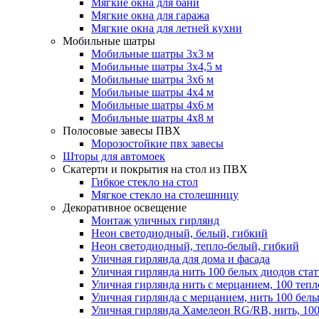
Мягкие окна для бани
Мягкие окна для гаража
Мягкие окна для летней кухни
Мобильные шатры
Мобильные шатры 3х3 м
Мобильные шатры 3х4,5 м
Мобильные шатры 3х6 м
Мобильные шатры 4х4 м
Мобильные шатры 4х6 м
Мобильные шатры 4х8 м
Полосовые завесы ПВХ
Морозостойкие пвх завесы
Шторы для автомоек
Скатерти и покрытия на стол из ПВХ
Гибкое стекло на стол
Мягкое стекло на столешницу
Декоративное освещение
Монтаж уличных гирлянд
Неон светодиодный, белый, гибкий
Неон светодиодный, тепло-белый, гибкий
Уличная гирлянда для дома и фасада
Уличная гирлянда нить 100 белых диодов ста
Уличная гирлянда нить с мерцанием, 100 теп
Уличная гирлянда с мерцанием, нить 100 бел
Уличная гирлянда Хамелеон RG/RB, нить, 100